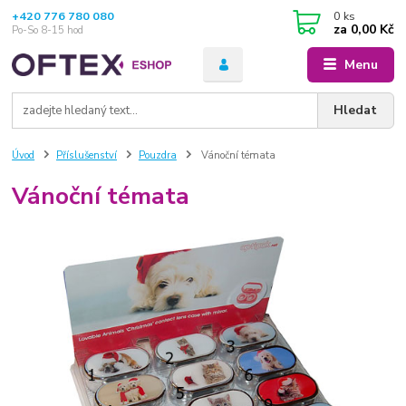
+420 776 780 080
0
ks
za
0,00 Kč
Po-So 8-15 hod
Menu
Hledat
Úvod
Příslušenství
Pouzdra
Vánoční témata
Vánoční témata