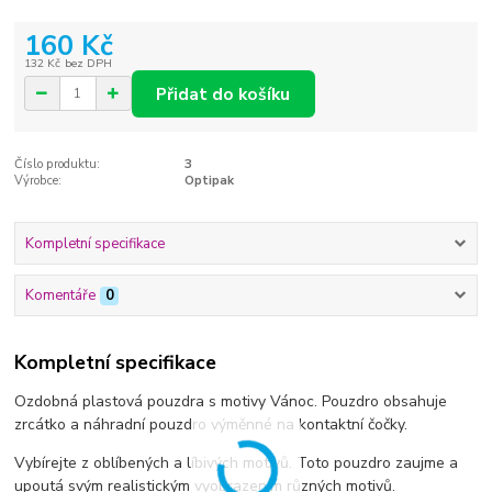
160 Kč
132 Kč
bez DPH
Přidat do košíku
Číslo produktu:
3
Výrobce:
Optipak
Kompletní specifikace
Komentáře
0
Kompletní specifikace
Ozdobná plastová pouzdra s motivy Vánoc. Pouzdro obsahuje
zrcátko a náhradní pouzdro výměnné na kontaktní čočky.
Vybírejte z oblíbených a líbivých motivů. Toto pouzdro zaujme a
upoutá svým realistickým vyobrazením různých motivů.