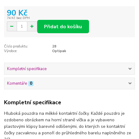
90 Kč
74 Kč
bez DPH
Přidat do košíku
Číslo produktu:
28
Výrobce:
Optipak
Kompletní specifikace
Komentáře
0
Kompletní specifikace
Hluboká pouzdra na měkké kontaktní čočky. Každé pouzdro je
ozdobeno obrázkem na horní straně víčka a je vybaveno
plastovými klipsy barevně odlišenými, do kterých se kontaktní
čočky zacvaknou a ponoří do průhledného barelu naplněného ze