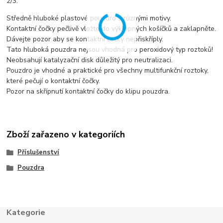
2/3.
Středně hluboké plastové pouzdro s různými motivy.
Kontaktní čočky pečlivě vložte do výklopných košíčků a zaklapněte.
Dávejte pozor aby se kontaktní čočky nepřiskříply.
Tato hluboká pouzdra nejsou vhodná pro peroxidový typ roztoků!
Neobsahují katalyzační disk důležitý pro neutralizaci.
Pouzdro je vhodné a praktické pro všechny multifunkční roztoky,
které pečují o kontaktní čočky.
Pozor na skřípnutí kontaktní čočky do klipu pouzdra.
Zboží zařazeno v kategoriích
Příslušenství
Pouzdra
Kategorie