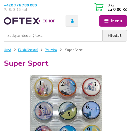
+420 776 780 080
0
ks
za
0,00 Kč
Po-So 8-15 hod
Menu
Hledat
Úvod
Příslušenství
Pouzdra
Super Sport
Super Sport