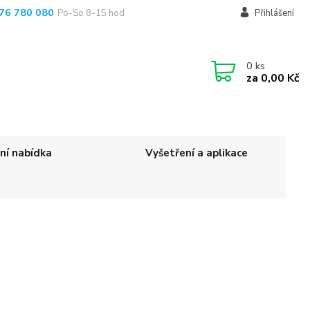
76 780 080
Po-So 8-15 hod
Přihlášení
0
ks
za
0,00 Kč
ní nabídka
Vyšetření a aplikace