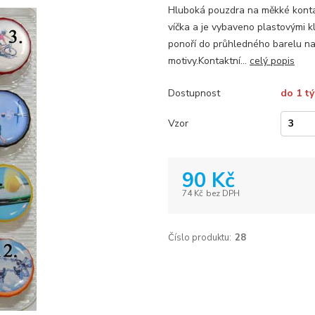
Hluboká pouzdra na měkké konta
víčka a je vybaveno plastovými k
ponoří do průhledného barelu na
motivy.Kontaktní...
celý popis
Dostupnost
do 1 t
Vzor
90 Kč
74 Kč
bez DPH
Číslo produktu:
28