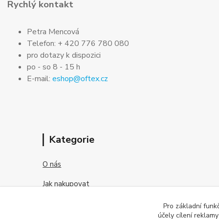
Rychlý kontakt
Petra Mencová
Telefon: + 420 776 780 080
pro dotazy k dispozici
po - so 8 - 15 h
E-mail:
eshop@oftex.cz
Kategorie
O nás
Jak nakupovat
Obchodní podmínky
Pro základní funk
účely cílení reklam