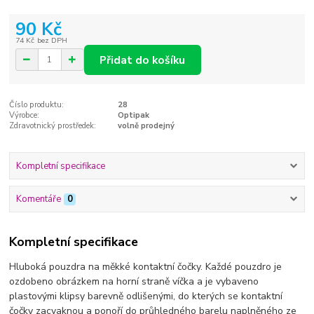
90 Kč
74 Kč
bez DPH
Přidat do košíku
Číslo produktu:
28
Výrobce:
Optipak
Zdravotnický prostředek:
volně prodejný
Kompletní specifikace
Komentáře
0
Kompletní specifikace
Hluboká pouzdra na měkké kontaktní čočky. Každé pouzdro je
ozdobeno obrázkem na horní straně víčka a je vybaveno
plastovými klipsy barevně odlišenými, do kterých se kontaktní
čočky zacvaknou a ponoří do průhledného barelu naplněného ze