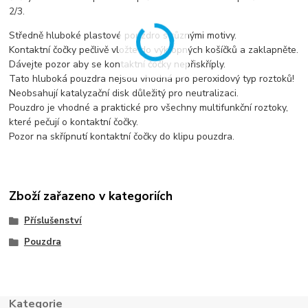
2/3.
Středně hluboké plastové pouzdro s různými motivy.
Kontaktní čočky pečlivě vložte do výklopných košíčků a zaklapněte.
Dávejte pozor aby se kontaktní čočky nepřiskříply.
Tato hluboká pouzdra nejsou vhodná pro peroxidový typ roztoků!
Neobsahují katalyzační disk důležitý pro neutralizaci.
Pouzdro je vhodné a praktické pro všechny multifunkční roztoky,
které pečují o kontaktní čočky.
Pozor na skřípnutí kontaktní čočky do klipu pouzdra.
Zboží zařazeno v kategoriích
Příslušenství
Pouzdra
Kategorie