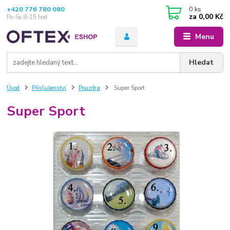
+420 776 780 080
0
ks
za
0,00 Kč
Po-So 8-15 hod
Menu
Hledat
Úvod
Příslušenství
Pouzdra
Super Sport
Super Sport