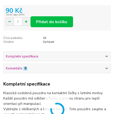
90 Kč
74 Kč
bez DPH
Přidat do košíku
Číslo produktu:
26
Výrobce:
Optipak
Kompletní specifikace
Komentáře
0
Kompletní specifikace
Klasická ozdobná pouzdra na kontaktní čočky s letními motivy.
Každé pouzdro má odlišenu levou a pravou stranu pro lepší
orientaci při manipulaci.
Vybírejte z oblíbených a líbivých motivů. Toto pouzdro zaujme a