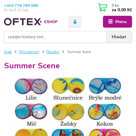
+420 776 780 080
0
ks
za
0,00 Kč
Po-So 8-15 hod
Menu
Hledat
Úvod
Příslušenství
Pouzdra
Summer Scene
Summer Scene