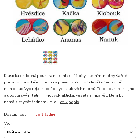
Klasická ozdobná pouzdra na kontaktní čočky s letními motivy.Každé
pouzdro má odlišenu levou a pravou stranu pro lepší orientaci při
manipulaci.Vybírejte z oblíbených a líbivých motivů. Toto pouzdro zaujme
a upoutá svými letními motivy.Praktická, veselá a milá věc, která by
neměla chybět žádnému mla...
celý popis
Dostupnost
do 1 týdne
Vzor