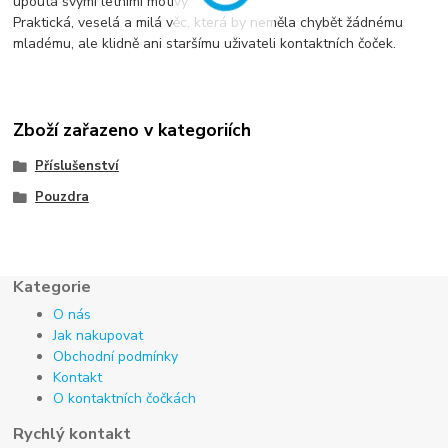
upoutá svými letními motivy.
Praktická, veselá a milá věc, která by neměla chybět žádnému
mladému, ale klidně ani staršímu uživateli kontaktních čoček.
Zboží zařazeno v kategoriích
Příslušenství
Pouzdra
Kategorie
O nás
Jak nakupovat
Obchodní podmínky
Kontakt
O kontaktních čočkách
Rychlý kontakt