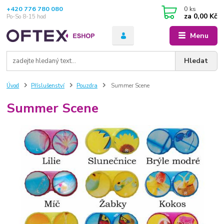
+420 776 780 080
0
ks
za
0,00 Kč
Po-So 8-15 hod
Menu
Hledat
Úvod
Příslušenství
Pouzdra
Summer Scene
Summer Scene