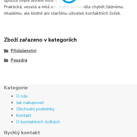
upoutá svými letními motivy.
Praktická, veselá a milá věc, která by neměla chybět žádnému
mladému, ale klidně ani staršímu uživateli kontaktních čoček.
Zboží zařazeno v kategoriích
Příslušenství
Pouzdra
Kategorie
O nás
Jak nakupovat
Obchodní podmínky
Kontakt
O kontaktních čočkách
Rychlý kontakt