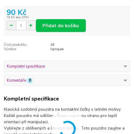
90 Kč
74 Kč
bez DPH
Přidat do košíku
Číslo produktu:
26
Výrobce:
Optipak
Kompletní specifikace
Komentáře
0
Kompletní specifikace
Klasická ozdobná pouzdra na kontaktní čočky s letními motivy.
Každé pouzdro má odlišenu levou a pravou stranu pro lepší
orientaci při manipulaci.
Vybírejte z oblíbených a líbivých motivů. Toto pouzdro zaujme a