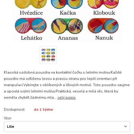
Klasická ozdobná pouzdra na kontaktní čočky s letními motivy.Každé
pouzdro má odlišenu levou a pravou stranu pro lepší orientaci při
manipulaci.Vybírejte z oblíbených a líbivých motivů. Toto pouzdro zaujme
a upoutá svými letními motivy.Praktická, veselá a milá věc, která by
neměla chybět žádnému mla...
celý popis
Dostupnost
do 1 týdne
Vzor