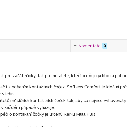
Komentáře
0
k pro začátečníky, tak pro nositele, kteří oceňují rychlou a poho
čít s nošením kontaktních čoček, SofLens Comfort je ideální právě
 vteřin.
telů měsíčních kontaktních čoček tak, aby co nejvíce vyhovovaly
a v každém případě vyhazuje.
 péči o kontaktní čočky je určený ReNu MultiPlus.