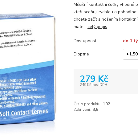
Měsíční kontaktní čočky vhodné pr
kteří oceňují rychlou a pohodlnou
chcete začít s nošením kontaktníc
mate...
celý popis
Dostupnost
do 1 t
Dioptrie
279 Kč
249 Kč
bez DPH
Číslo produktu:
102
Zakřivení:
8,6