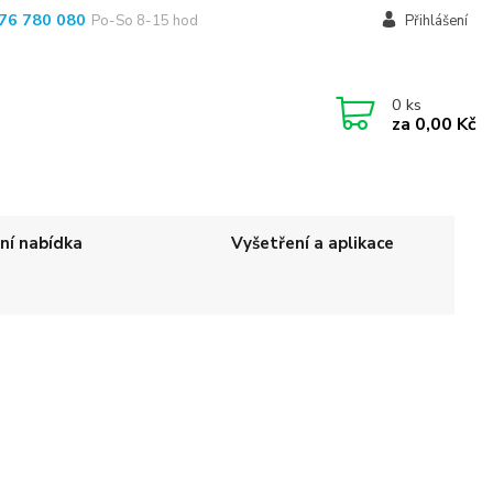
76 780 080
Po-So 8-15 hod
Přihlášení
0
ks
za
0,00 Kč
ní nabídka
Vyšetření a aplikace