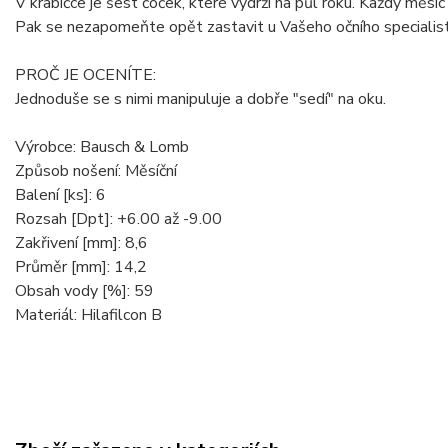
V krabičce je šest čoček, které vydrží na půl roku. Každý měsíc p
Pak se nezapomeňte opět zastavit u Vašeho očního specialisty
PROČ JE OCENÍTE:
Jednoduše se s nimi manipuluje a dobře "sedí" na oku.
Výrobce: Bausch & Lomb
Způsob nošení: Měsíční
Balení [ks]: 6
Rozsah [Dpt]: +6.00 až -9.00
Zakřivení [mm]: 8,6
Průměr [mm]: 14,2
Obsah vody [%]: 59
Materiál: Hilafilcon B