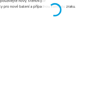
oužívejte nový, sterilní pár.
 pro nové balení a případnou kontrolu zraku.