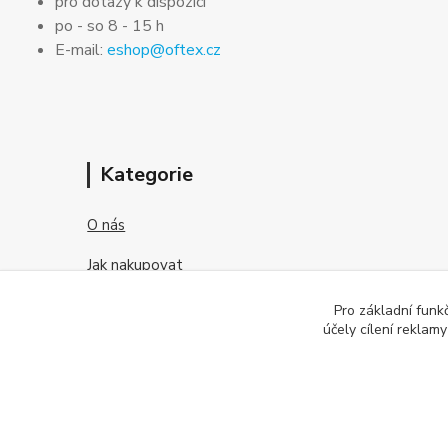
pro dotazy k dispozici
po - so 8 - 15 h
E-mail:
eshop@oftex.cz
Kategorie
O nás
Jak nakupovat
Obchodní podmínky
Pro základní funk
účely cílení reklam
Kontakt
O kontaktních čočkách