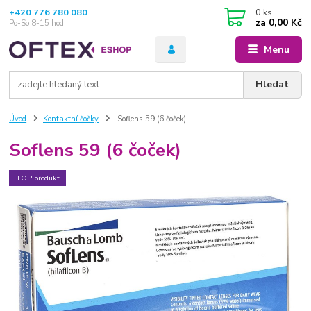
+420 776 780 080
0
ks
za
0,00 Kč
Po-So 8-15 hod
Menu
Hledat
Úvod
Kontaktní čočky
Soflens 59 (6 čoček)
Soflens 59 (6 čoček)
TOP produkt