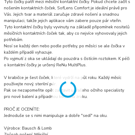
Tyto čočky patří mezi měsíční kontaktní čočky. Pokud chcete začít s
nošením kontaktních čoček, SofLens Comfort je ideální právě pro
Vás. Jejich tvar a materiál zaručuje zdravé nošení a snadnou
manipulaci, takže jejich aplikace vám zabere pouze pár vteřin.
Tyto kontaktní čočky byly vyvinuty na základě připomínek nositelů
měsíčních kontaktních čoček tak, aby co nejvíce vyhovovaly jejich
potřebám.
Nosí se každý den nebo podle potřeby, po měsíci se ale čočka v
každém případě vyhazuje.
Po vyjmutí z oka se ukládají do pouzdra s čistícím roztokem. K péči
o kontaktní čočky je určený ReNu MultiPlus.
V krabičce je šest čoček, které vydrží na půl roku. Každý měsíc
používejte nový, sterilní pár.
Pak se nezapomeňte opět zastavit u Vašeho očního specialisty
pro nové balení a případnou kontrolu zraku.
PROČ JE OCENÍTE:
Jednoduše se s nimi manipuluje a dobře "sedí" na oku.
Výrobce: Bausch & Lomb
Způsob nošení: Měsíční