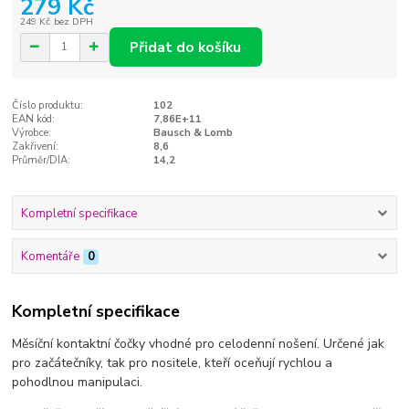
279 Kč
249 Kč
bez DPH
Přidat do košíku
Číslo produktu:
102
EAN kód:
7,86E+11
Výrobce:
Bausch & Lomb
Zakřivení:
8,6
Průměr/DIA:
14,2
Kompletní specifikace
Komentáře
0
Kompletní specifikace
Měsíční kontaktní čočky vhodné pro celodenní nošení. Určené jak
pro začátečníky, tak pro nositele, kteří oceňují rychlou a
pohodlnou manipulaci.