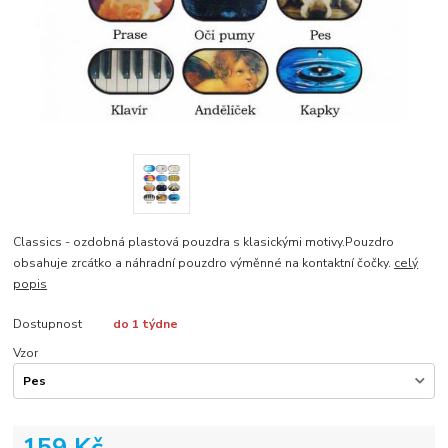
Classics - ozdobná plastová pouzdra s klasickými motivy.Pouzdro
obsahuje zrcátko a náhradní pouzdro výměnné na kontaktní čočky.
celý
popis
Dostupnost
do 1 týdne
Vzor
159 Kč