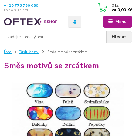
+420 776 780 080
0
ks
za
0,00 Kč
Po-So 8-15 hod
Menu
Hledat
Úvod
Příslušenství
Směs motivů se zrcátkem
Směs motivů se zrcátkem