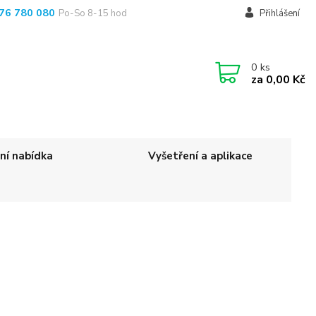
76 780 080
Po-So 8-15 hod
Přihlášení
0
ks
za
0,00 Kč
ní nabídka
Vyšetření a aplikace