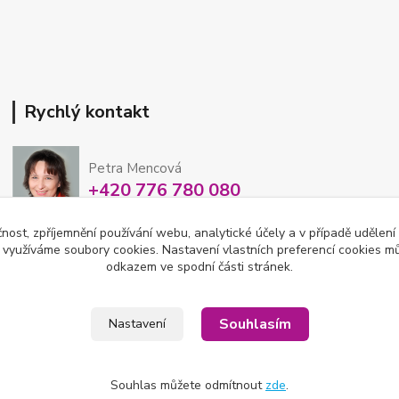
Rychlý kontakt
Petra Mencová
+420 776 780 080
Po-So 8-15 hod
čnost, zpříjemnění používání webu, analytické účely a v případě udělení
y využíváme soubory cookies. Nastavení vlastních preferencí cookies mů
eshop@oftex.cz
odkazem ve spodní části stránek.
Souhlasím
Nastavení
Souhlas můžete odmítnout
zde
.