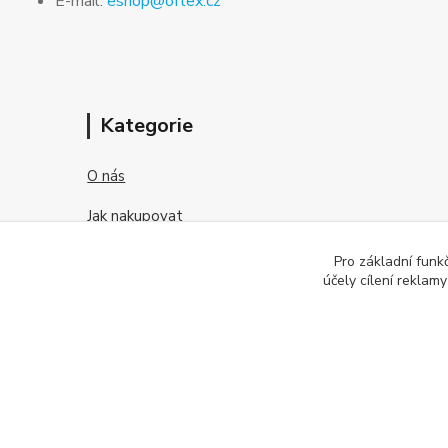
E-mail:
eshop@oftex.cz
Kategorie
O nás
Jak nakupovat
Obchodní podmínky
Pro základní funk
účely cílení reklam
Kontakt
O kontaktních čočkách