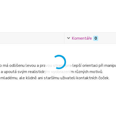
Komentáře
0
á odlišenu levou a pravou stranu pro lepší orientaci při manipu
e a upoutá svým realistickým vyobrazením různých motivů.
mladému, ale klidně ani staršímu uživateli kontaktních čoček.