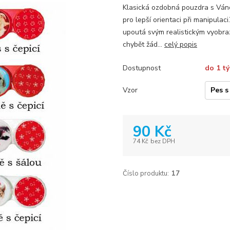
Klasická ozdobná pouzdra s Ván
pro lepší orientaci při manipulac
upoutá svým realistickým vyobraz
chybět žád...
celý popis
Dostupnost
do 1 t
Vzor
90 Kč
74 Kč
bez DPH
Číslo produktu:
17