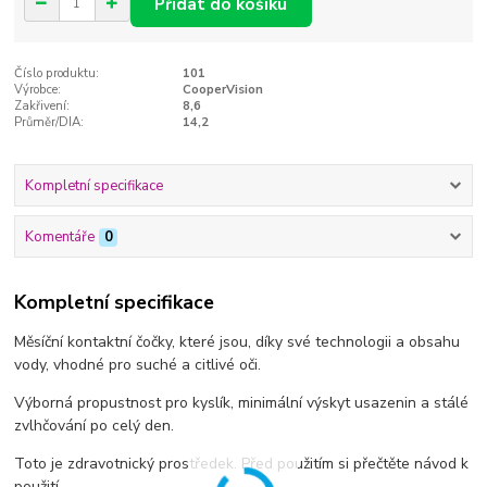
Přidat do košíku
Číslo produktu:
101
Výrobce:
CooperVision
Zakřivení:
8,6
Průměr/DIA:
14,2
Kompletní specifikace
Komentáře
0
Kompletní specifikace
Měsíční kontaktní čočky, které jsou, díky své technologii a obsahu
vody, vhodné pro suché a citlivé oči.
Výborná propustnost pro kyslík, minimální výskyt usazenin a stálé
zvlhčování po celý den.
Toto je zdravotnický prostředek. Před použitím si přečtěte návod k
použití.