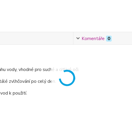
Komentáře
0
hu vody, vhodné pro suché a citlivé oči.
tálé zvlhčování po celý den.
vod k použití.