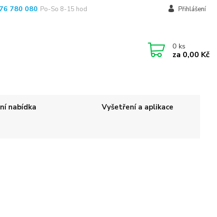
76 780 080
Po-So 8-15 hod
Přihlášení
0
ks
za
0,00 Kč
ní nabídka
Vyšetření a aplikace