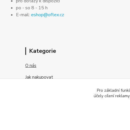
pro dotazy k dispozici
po - so 8 - 15 h
E-mail:
eshop@oftex.cz
Kategorie
O nás
Jak nakupovat
Obchodní podmínky
Pro základní funk
účely cílení reklam
Kontakt
O kontaktních čočkách