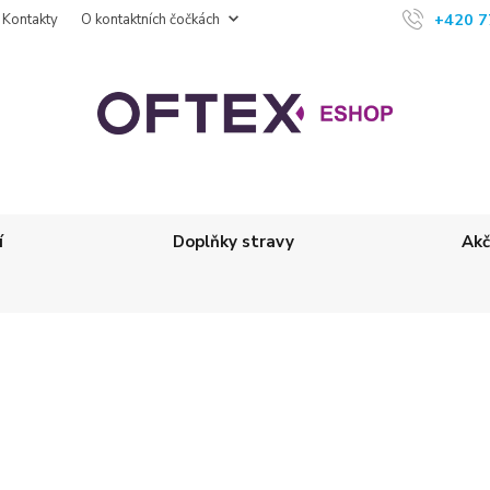
+420 7
Kontakty
O kontaktních čočkách
í
Doplňky stravy
Akč
)