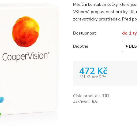
Měsíční kontaktní čočky, které js
Výborná propustnost pro kyslík, 
zdravotnický prostředek. Před pou
Dostupnost
do 1 t
Dioptrie
472 Kč
421 Kč
bez DPH
Číslo produktu:
101
Zakřivení:
8,6