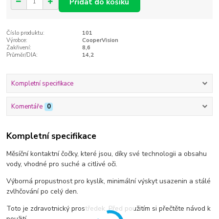
Přidat do košíku
Číslo produktu:
101
Výrobce:
CooperVision
Zakřivení:
8,6
Průměr/DIA:
14,2
Kompletní specifikace
Komentáře
0
Kompletní specifikace
Měsíční kontaktní čočky, které jsou, díky své technologii a obsahu
vody, vhodné pro suché a citlivé oči.
Výborná propustnost pro kyslík, minimální výskyt usazenin a stálé
zvlhčování po celý den.
Toto je zdravotnický prostředek. Před použitím si přečtěte návod k
použití.