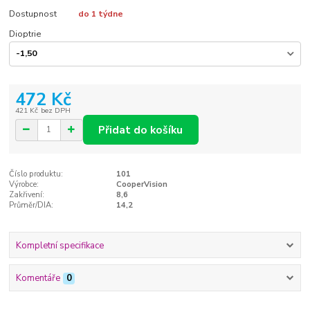
Dostupnost
do 1 týdne
Dioptrie
472 Kč
421 Kč
bez DPH
Přidat do košíku
Číslo produktu:
101
Výrobce:
CooperVision
Zakřivení:
8,6
Průměr/DIA:
14,2
Kompletní specifikace
Komentáře
0