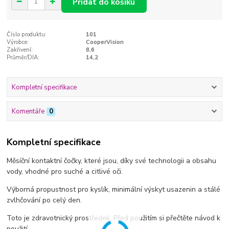
Přidat do košíku
Číslo produktu:
101
Výrobce:
CooperVision
Zakřivení:
8,6
Průměr/DIA:
14,2
Kompletní specifikace
Komentáře
0
Kompletní specifikace
Měsíční kontaktní čočky, které jsou, díky své technologii a obsahu
vody, vhodné pro suché a citlivé oči.
Výborná propustnost pro kyslík, minimální výskyt usazenin a stálé
zvlhčování po celý den.
Toto je zdravotnický prostředek. Před použitím si přečtěte návod k
použití.