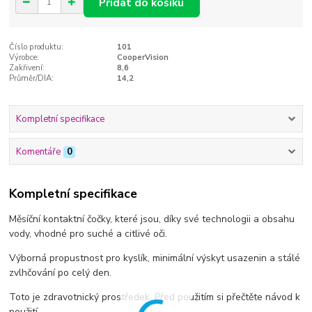
Přidat do košíku
Číslo produktu:
101
Výrobce:
CooperVision
Zakřivení:
8,6
Průměr/DIA:
14,2
Kompletní specifikace
Komentáře
0
Kompletní specifikace
Měsíční kontaktní čočky, které jsou, díky své technologii a obsahu
vody, vhodné pro suché a citlivé oči.
Výborná propustnost pro kyslík, minimální výskyt usazenin a stálé
zvlhčování po celý den.
Toto je zdravotnický prostředek. Před použitím si přečtěte návod k
použití.