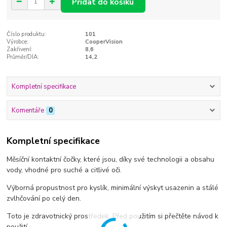
Přidat do košíku
Číslo produktu:
101
Výrobce:
CooperVision
Zakřivení:
8,6
Průměr/DIA:
14,2
Kompletní specifikace
Komentáře
0
Kompletní specifikace
Měsíční kontaktní čočky, které jsou, díky své technologii a obsahu
vody, vhodné pro suché a citlivé oči.
Výborná propustnost pro kyslík, minimální výskyt usazenin a stálé
zvlhčování po celý den.
Toto je zdravotnický prostředek. Před použitím si přečtěte návod k
použití.