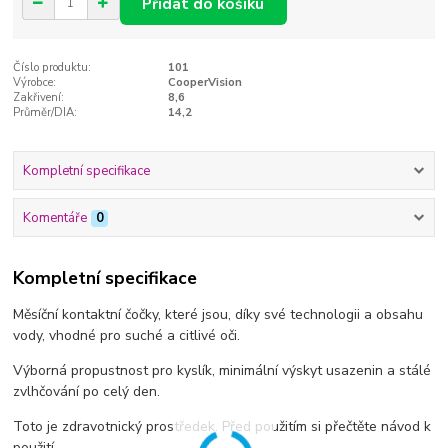
Přidat do košíku
Číslo produktu:
101
Výrobce:
CooperVision
Zakřivení:
8,6
Průměr/DIA:
14,2
Kompletní specifikace
Komentáře
0
Kompletní specifikace
Měsíční kontaktní čočky, které jsou, díky své technologii a obsahu
vody, vhodné pro suché a citlivé oči.
Výborná propustnost pro kyslík, minimální výskyt usazenin a stálé
zvlhčování po celý den.
Toto je zdravotnický prostředek. Před použitím si přečtěte návod k
použití.