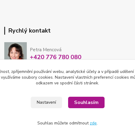
Rychlý kontakt
Petra Mencová
+420 776 780 080
Po-So 8-15 hod
čnost, zpříjemnění používání webu, analytické účely a v případě udělení
y využíváme soubory cookies. Nastavení vlastních preferencí cookies mů
eshop@oftex.cz
odkazem ve spodní části stránek.
Souhlasím
Nastavení
Souhlas můžete odmítnout
zde
.