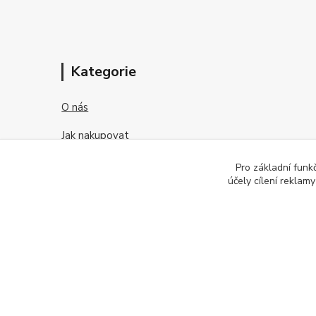
Kategorie
O nás
Jak nakupovat
Obchodní podmínky
Pro základní funk
účely cílení reklam
Kontakt
O kontaktních čočkách
2026 © OFTEX oční klinika