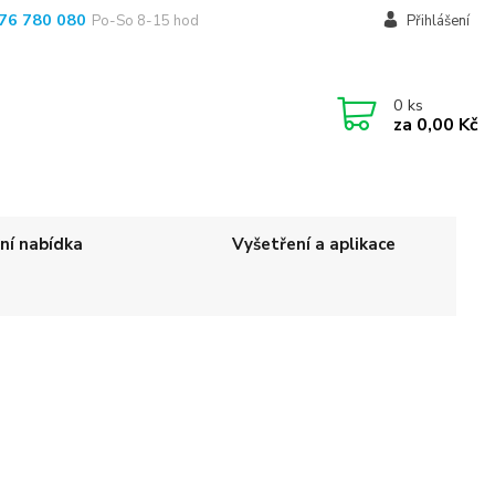
76 780 080
Po-So 8-15 hod
Přihlášení
0
ks
za
0,00 Kč
ní nabídka
Vyšetření a aplikace