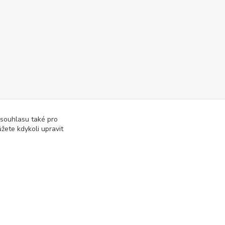
 souhlasu také pro
žete kdykoli upravit
Vytvořeno na
Eshop-rychle.cz