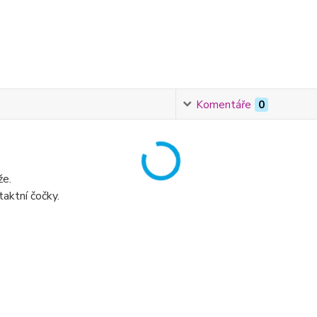
Komentáře
0
že.
aktní čočky.