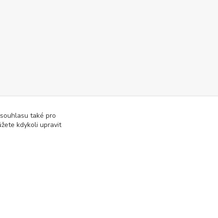
 souhlasu také pro
žete kdykoli upravit
Vytvořeno na
Eshop-rychle.cz