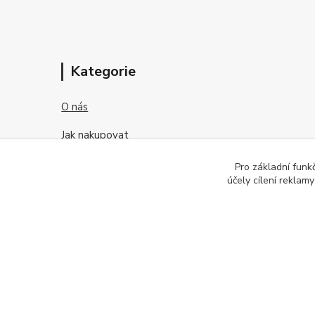
Kategorie
O nás
Jak nakupovat
Obchodní podmínky
Pro základní funk
účely cílení reklam
Kontakt
O kontaktních čočkách
2026 © OFTEX oční klinika