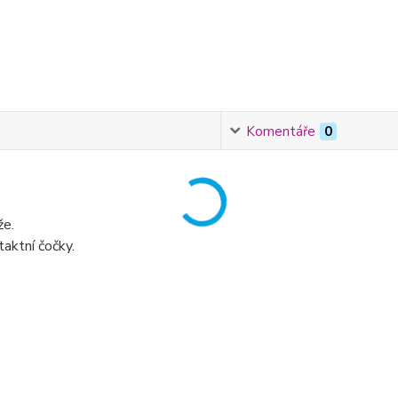
Komentáře
0
že.
aktní čočky.