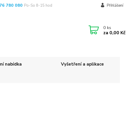
76 780 080
Po-So 8-15 hod
Přihlášení
0
ks
za
0,00 Kč
ní nabídka
Vyšetření a aplikace