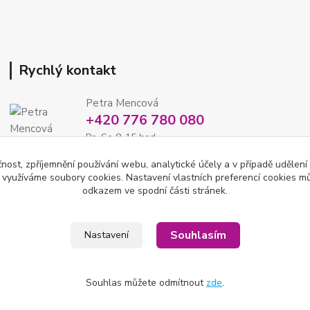
Rychlý kontakt
Petra Mencová
+420 776 780 080
Po-So 8-15 hod
čnost, zpříjemnění používání webu, analytické účely a v případě udělení
eshop@oftex.cz
y využíváme soubory cookies. Nastavení vlastních preferencí cookies mů
odkazem ve spodní části stránek.
Souhlasím
Nastavení
Souhlas můžete odmítnout
zde
.