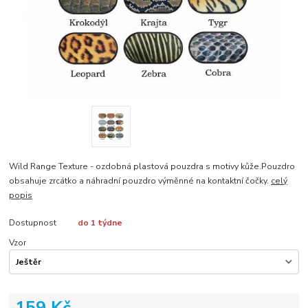
Wild Range Texture - ozdobná plastová pouzdra s motivy kůže.Pouzdro
obsahuje zrcátko a náhradní pouzdro výměnné na kontaktní čočky.
celý
popis
Dostupnost
do 1 týdne
Vzor
159 Kč