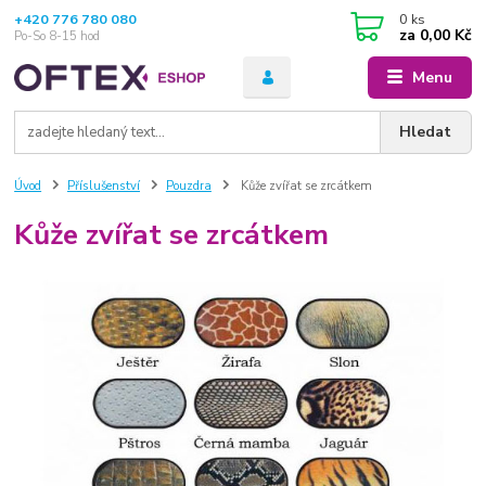
+420 776 780 080
0
ks
za
0,00 Kč
Po-So 8-15 hod
Menu
Hledat
Úvod
Příslušenství
Pouzdra
Kůže zvířat se zrcátkem
Kůže zvířat se zrcátkem