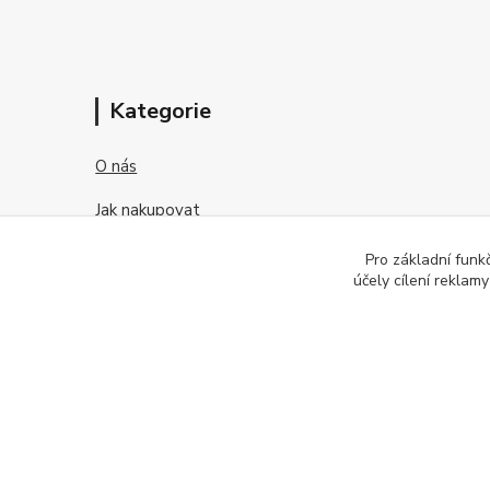
Kategorie
O nás
Jak nakupovat
Obchodní podmínky
Pro základní funk
účely cílení reklam
Kontakt
O kontaktních čočkách
2026 © OFTEX oční klinika