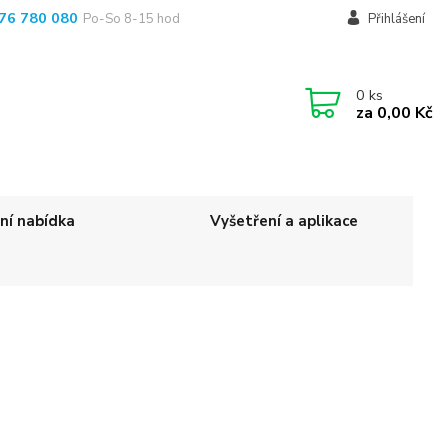
76 780 080
Po-So 8-15 hod
Přihlášení
0
ks
za
0,00 Kč
ní nabídka
Vyšetření a aplikace