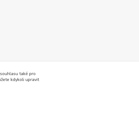
 souhlasu také pro
žete kdykoli upravit
Vytvořeno na
Eshop-rychle.cz