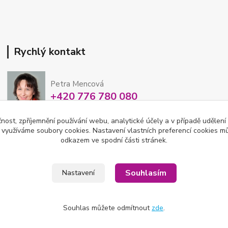
Rychlý kontakt
Petra Mencová
+420 776 780 080
Po-So 8-15 hod
čnost, zpříjemnění používání webu, analytické účely a v případě udělení
y využíváme soubory cookies. Nastavení vlastních preferencí cookies mů
eshop@oftex.cz
odkazem ve spodní části stránek.
Souhlasím
Nastavení
Souhlas můžete odmítnout
zde
.