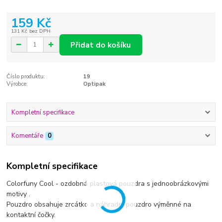
159 Kč
131 Kč
bez DPH
Přidat do košíku
Číslo produktu:
19
Výrobce:
Optipak
Kompletní specifikace
Komentáře
0
Kompletní specifikace
Colorfuny Cool - ozdobná plastová pouzdra s jednoobrázkovými
motivy .
Pouzdro obsahuje zrcátko a náhradní pouzdro výměnné na
kontaktní čočky.