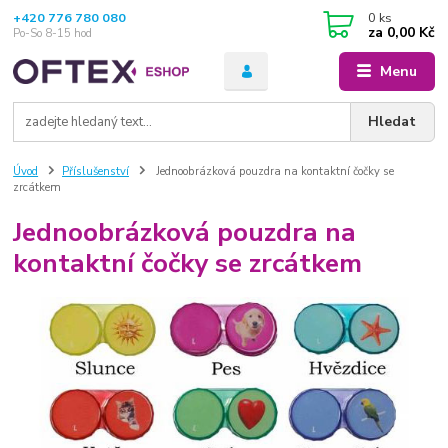
+420 776 780 080
0
ks
za
0,00 Kč
Po-So 8-15 hod
Menu
Hledat
Úvod
Příslušenství
Jednoobrázková pouzdra na kontaktní čočky se
zrcátkem
Jednoobrázková pouzdra na
kontaktní čočky se zrcátkem