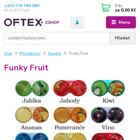
+420 776 780 080
0
ks
za
0,00 Kč
Po-So 8-15 hod
Menu
Hledat
Úvod
Příslušenství
Pouzdra
Funky Fruit
Funky Fruit