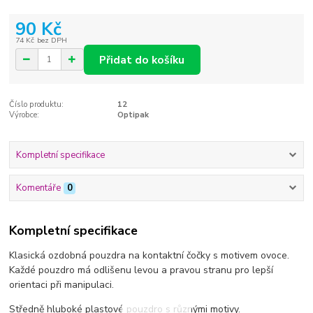
90 Kč
74 Kč
bez DPH
Přidat do košíku
Číslo produktu:
12
Výrobce:
Optipak
Kompletní specifikace
Komentáře
0
Kompletní specifikace
Klasická ozdobná pouzdra na kontaktní čočky s motivem ovoce.
Každé pouzdro má odlišenu levou a pravou stranu pro lepší
orientaci při manipulaci.
Středně hluboké plastové pouzdro s různými motivy.