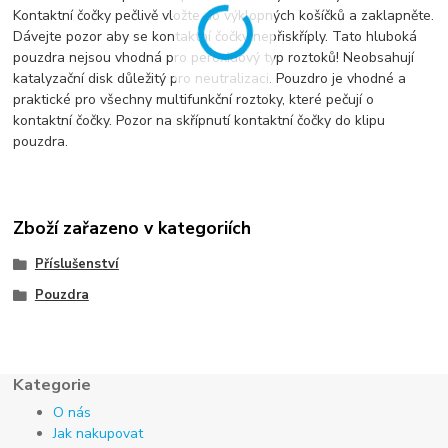
Kontaktní čočky pečlivě vložte do výklopných košíčků a zaklapněte.
Dávejte pozor aby se kontaktní čočky nepřiskříply. Tato hluboká
pouzdra nejsou vhodná pro peroxidový typ roztoků! Neobsahují
katalyzační disk důležitý pro neutralizaci. Pouzdro je vhodné a
praktické pro všechny multifunkční roztoky, které pečují o
kontaktní čočky. Pozor na skřípnutí kontaktní čočky do klipu
pouzdra.
Zboží zařazeno v kategoriích
Příslušenství
Pouzdra
Kategorie
O nás
Jak nakupovat