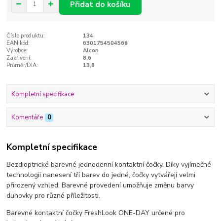
Přidat do košíku
Číslo produktu:
134
EAN kód:
6301754504566
Výrobce:
Alcon
Zakřivení:
8,6
Průměr/DIA:
13,8
Kompletní specifikace
Komentáře
0
Kompletní specifikace
Bezdioptrické barevné jednodenní kontaktní čočky. Díky vyjímečné
technologii nanesení tří barev do jedné, čočky vytvářejí velmi
přirozený vzhled. Barevné provedení umožňuje změnu barvy
duhovky pro různé příležitosti.
Barevné kontaktní čočky FreshLook ONE-DAY určené pro