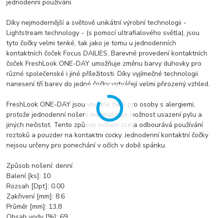
jednodenní používání.
Díky nejmodernější a světově unikátní výrobní technologii -
Lightstream technology - (s pomocí ultrafialového světla), jsou
tyto čočky velmi tenké, tak jako je tomu u jednodenních
kontaktních čoček Focus DAILIES. Barevné provedení kontaktních
čoček FreshLook ONE-DAY umožňuje změnu barvy duhovky pro
různé společenské i jiné příležitosti. Díky vyjímečné technologii
nanesení tří barev do jedné čočky vytvářejí velmi přirozený vzhled.
FreshLook ONE-DAY jsou vhodné také pro osoby s alergiemi,
protože jednodenní nošení minimalizuje možnost usazení pylu a
jiných nečistot. Tento způsob nošení zcela odbourává používání
roztoků a pouzder na kontaktní čočky. Jednodenní kontaktní čočky
nejsou určeny pro ponechání v očích v době spánku.
Způsob nošení: denní
Balení [ks]: 10
Rozsah [Dpt]: 0.00
Zakřivení [mm]: 8.6
Průměr [mm]: 13,8
Obsah vody [%]: 69