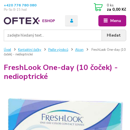
+420 776 780 080
0
ks
za
0,00 Kč
Po-So 8-15 hod
Menu
Hledat
Úvod
Kontaktní čočky
Podle výrobců
Alcon
FreshLook One-day (10
čoček) - nedioptrické
FreshLook One-day (10 čoček) -
nedioptrické