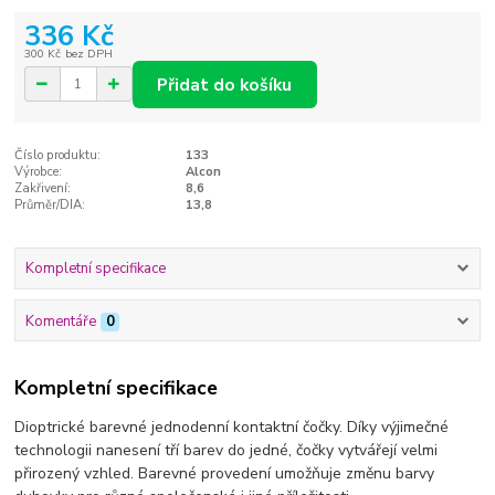
336 Kč
300 Kč
bez DPH
Přidat do košíku
Číslo produktu:
133
Výrobce:
Alcon
Zakřivení:
8,6
Průměr/DIA:
13,8
Kompletní specifikace
Komentáře
0
Kompletní specifikace
Dioptrické barevné jednodenní kontaktní čočky. Díky výjimečné
technologii nanesení tří barev do jedné, čočky vytvářejí velmi
přirozený vzhled. Barevné provedení umožňuje změnu barvy