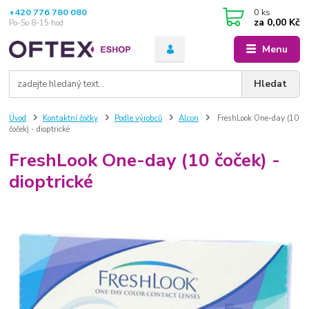
+420 776 780 080
0
ks
za
0,00 Kč
Po-So 8-15 hod
Menu
Hledat
Úvod
Kontaktní čočky
Podle výrobců
Alcon
FreshLook One-day (10
čoček) - dioptrické
FreshLook One-day (10 čoček) -
dioptrické