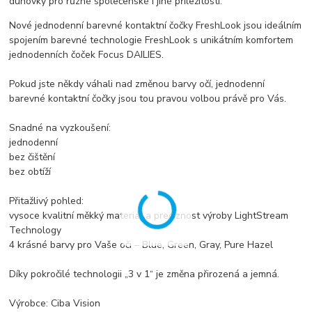
duhovky pro různé společenské i jiné příležitosti.
Nové jednodenní barevné kontaktní čočky FreshLook jsou ideálním
spojením barevné technologie FreshLook s unikátním komfortem
jednodenních čoček Focus DAILIES.
Pokud jste někdy váhali nad změnou barvy očí, jednodenní
barevné kontaktní čočky jsou tou pravou volbou právě pro Vás.
Snadné na vyzkoušení:
jednodenní
bez čištění
bez obtíží
Přitažlivý pohled:
vysoce kvalitní měkký materiál a preciznost výroby LightStream
Technology
4 krásné barvy pro Vaše oči – Blue, Green, Gray, Pure Hazel
Díky pokročilé technologii „3 v 1“ je změna přirozená a jemná.
Výrobce: Ciba Vision