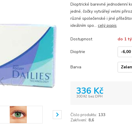
Dioptrické barevné jednodenní ko
jedné, čočky vytvářejí velmi př
různé společenské i jiné příleži
ideálním spo...
celý popis
Dostupnost
do 1 t
Dioptrie
Barva
336 Kč
300 Kč
bez DPH
Číslo produktu:
133
Zakřivení:
8,6