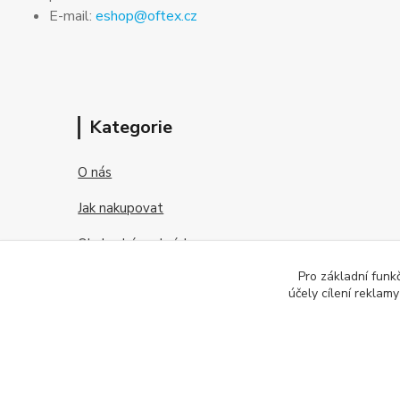
E-mail:
eshop@oftex.cz
Kategorie
O nás
Jak nakupovat
Obchodní podmínky
Pro základní funk
Kontakt
účely cílení reklam
O kontaktních čočkách