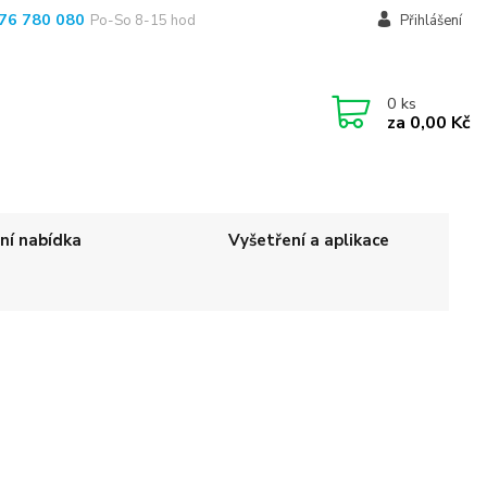
76 780 080
Po-So 8-15 hod
Přihlášení
0
ks
za
0,00 Kč
ní nabídka
Vyšetření a aplikace