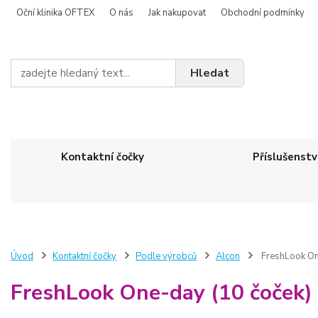
Oční klinika OFTEX
O nás
Jak nakupovat
Obchodní podmínky
Hledat
Kontaktní čočky
Příslušenstv
Úvod
Kontaktní čočky
Podle výrobců
Alcon
FreshLook One
FreshLook One-day (10 čoček) 