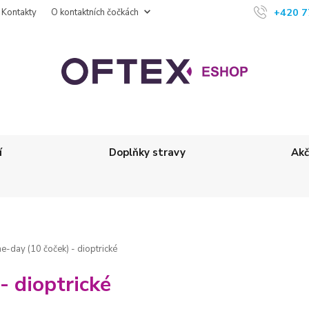
+420 7
Kontakty
O kontaktních čočkách
í
Doplňky stravy
Akč
-day (10 čoček) - dioptrické
- dioptrické