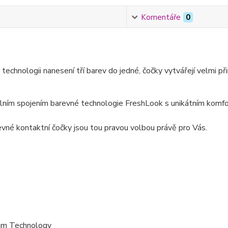
Komentáře
0
 technologii nanesení tří barev do jedné, čočky vytvářejí velmi
álním spojením barevné technologie FreshLook s unikátním komf
evné kontaktní čočky jsou tou pravou volbou právě pro Vás.
eam Technology