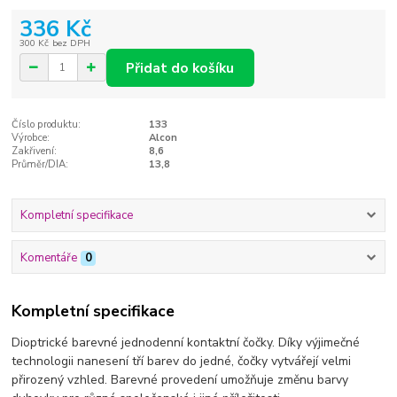
336 Kč
300 Kč
bez DPH
Přidat do košíku
Číslo produktu:
133
Výrobce:
Alcon
Zakřivení:
8,6
Průměr/DIA:
13,8
Kompletní specifikace
Komentáře
0
Kompletní specifikace
Dioptrické barevné jednodenní kontaktní čočky. Díky výjimečné
technologii nanesení tří barev do jedné, čočky vytvářejí velmi
přirozený vzhled. Barevné provedení umožňuje změnu barvy