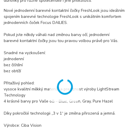
duhovky pro různé společenské i jiné příležitosti.
Nové jednodenní barevné kontaktní čočky FreshLook jsou ideálním
spojením barevné technologie FreshLook s unikátním komfortem
jednodenních čoček Focus DAILIES.
Pokud jste někdy váhali nad změnou barvy očí, jednodenní
barevné kontaktní čočky jsou tou pravou volbou právě pro Vás.
Snadné na vyzkoušení:
jednodenní
bez čištění
bez obtíží
Přitažlivý pohled:
vysoce kvalitní měkký materiál a preciznost výroby LightStream
Technology
4 krásné barvy pro Vaše oči – Blue, Green, Gray, Pure Hazel
Díky pokročilé technologii „3 v 1“ je změna přirozená a jemná.
Výrobce: Ciba Vision