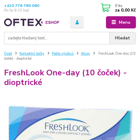
+420 776 780 080
0
ks
za
0,00 Kč
Po-So 8-15 hod
Menu
Hledat
Úvod
Kontaktní čočky
Podle výrobců
Alcon
FreshLook One-day (10
čoček) - dioptrické
FreshLook One-day (10 čoček) -
dioptrické