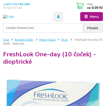
+420 776 780 080
0
ks
za
0,00 Kč
Po-So 8-15 hod
Menu
Hledat
Úvod
Kontaktní čočky
Podle výrobců
Alcon
FreshLook One-day (10
čoček) - dioptrické
FreshLook One-day (10 čoček) -
dioptrické