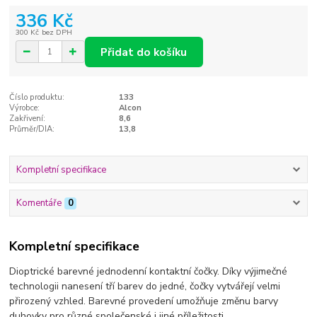
336 Kč
300 Kč
bez DPH
Přidat do košíku
Číslo produktu:
133
Výrobce:
Alcon
Zakřivení:
8,6
Průměr/DIA:
13,8
Kompletní specifikace
Komentáře
0
Kompletní specifikace
Dioptrické barevné jednodenní kontaktní čočky. Díky výjimečné
technologii nanesení tří barev do jedné, čočky vytvářejí velmi
přirozený vzhled. Barevné provedení umožňuje změnu barvy
duhovky pro různé společenské i jiné příležitosti.