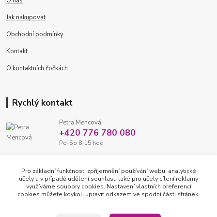
O nás
Jak nakupovat
Obchodní podmínky
Kontakt
O kontaktních čočkách
Rychlý kontakt
Petra Mencová
+420 776 780 080
Po-So 8-15 hod
eshop@oftex.cz
Pro základní funkčnost, zpříjemnění používání webu, analytické
účely a v případě udělení souhlasu také pro účely cílení reklamy
využíváme soubory cookies. Nastavení vlastních preferencí
cookies můžete kdykoli upravit odkazem ve spodní části stránek.