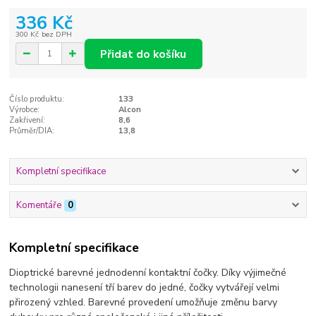
336 Kč
300 Kč
bez DPH
Přidat do košíku
Číslo produktu:
133
Výrobce:
Alcon
Zakřivení:
8,6
Průměr/DIA:
13,8
Kompletní specifikace
Komentáře
0
Kompletní specifikace
Dioptrické barevné jednodenní kontaktní čočky. Díky výjimečné
technologii nanesení tří barev do jedné, čočky vytvářejí velmi
přirozený vzhled. Barevné provedení umožňuje změnu barvy