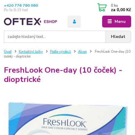
+420 776 780 080
0
ks
za
0,00 Kč
Po-So 8-15 hod
Menu
Hledat
Úvod
Kontaktní čočky
Podle výrobců
Alcon
FreshLook One-day (10
čoček) - dioptrické
FreshLook One-day (10 čoček) -
dioptrické