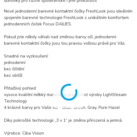
duhovky pro různé společenské i jiné příležitosti.
Nové jednodenní barevné kontaktní čočky FreshLook jsou ideálním
spojením barevné technologie FreshLook s unikátním komfortem
jednodenních čoček Focus DAILIES.
Pokud jste někdy váhali nad změnou barvy očí, jednodenní
barevné kontaktní čočky jsou tou pravou volbou právě pro Vás.
Snadné na vyzkoušení:
jednodenní
bez čištění
bez obtíží
Přitažlivý pohled:
vysoce kvalitní měkký materiál a preciznost výroby LightStream
Technology
4 krásné barvy pro Vaše oči – Blue, Green, Gray, Pure Hazel
Díky pokročilé technologii „3 v 1“ je změna přirozená a jemná.
Výrobce: Ciba Vision