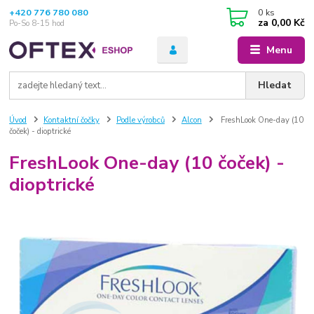
+420 776 780 080
0
ks
za
0,00 Kč
Po-So 8-15 hod
Menu
Hledat
Úvod
Kontaktní čočky
Podle výrobců
Alcon
FreshLook One-day (10
čoček) - dioptrické
FreshLook One-day (10 čoček) -
dioptrické