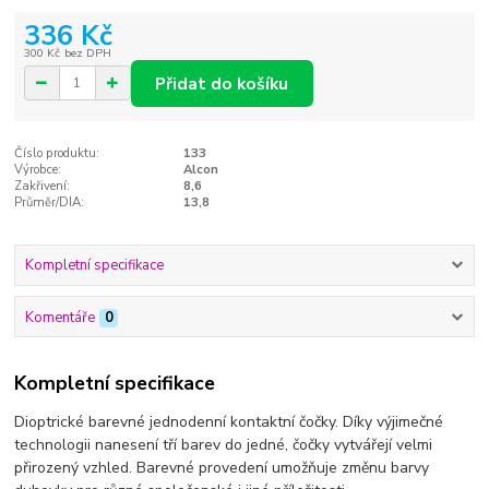
336 Kč
300 Kč
bez DPH
Přidat do košíku
Číslo produktu:
133
Výrobce:
Alcon
Zakřivení:
8,6
Průměr/DIA:
13,8
Kompletní specifikace
Komentáře
0
Kompletní specifikace
Dioptrické barevné jednodenní kontaktní čočky. Díky výjimečné
technologii nanesení tří barev do jedné, čočky vytvářejí velmi
přirozený vzhled. Barevné provedení umožňuje změnu barvy