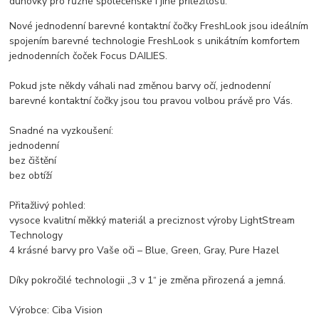
duhovky pro různé společenské i jiné příležitosti.
Nové jednodenní barevné kontaktní čočky FreshLook jsou ideálním
spojením barevné technologie FreshLook s unikátním komfortem
jednodenních čoček Focus DAILIES.
Pokud jste někdy váhali nad změnou barvy očí, jednodenní
barevné kontaktní čočky jsou tou pravou volbou právě pro Vás.
Snadné na vyzkoušení:
jednodenní
bez čištění
bez obtíží
Přitažlivý pohled:
vysoce kvalitní měkký materiál a preciznost výroby LightStream
Technology
4 krásné barvy pro Vaše oči – Blue, Green, Gray, Pure Hazel
Díky pokročilé technologii „3 v 1“ je změna přirozená a jemná.
Výrobce: Ciba Vision