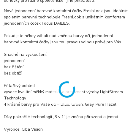
duhovky pro různé společenské i jiné příležitosti.
Nové jednodenní barevné kontaktní čočky FreshLook jsou ideálním
spojením barevné technologie FreshLook s unikátním komfortem
jednodenních čoček Focus DAILIES.
Pokud jste někdy váhali nad změnou barvy očí, jednodenní
barevné kontaktní čočky jsou tou pravou volbou právě pro Vás.
Snadné na vyzkoušení:
jednodenní
bez čištění
bez obtíží
Přitažlivý pohled:
vysoce kvalitní měkký materiál a preciznost výroby LightStream
Technology
4 krásné barvy pro Vaše oči – Blue, Green, Gray, Pure Hazel
Díky pokročilé technologii „3 v 1“ je změna přirozená a jemná.
Výrobce: Ciba Vision