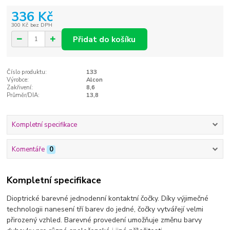
336 Kč
300 Kč
bez DPH
Přidat do košíku
Číslo produktu:
133
Výrobce:
Alcon
Zakřivení:
8,6
Průměr/DIA:
13,8
Kompletní specifikace
Komentáře
0
Kompletní specifikace
Dioptrické barevné jednodenní kontaktní čočky. Díky výjimečné
technologii nanesení tří barev do jedné, čočky vytvářejí velmi
přirozený vzhled. Barevné provedení umožňuje změnu barvy