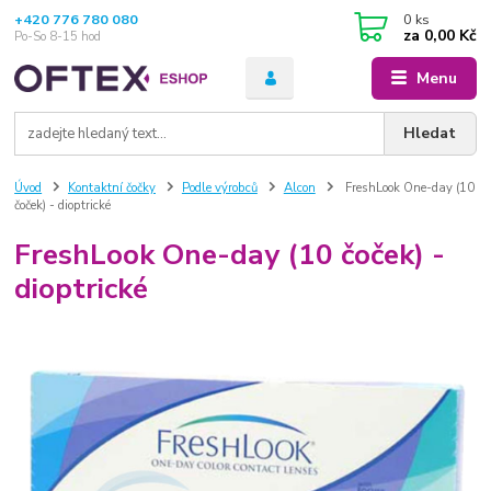
+420 776 780 080
0
ks
za
0,00 Kč
Po-So 8-15 hod
Menu
Hledat
Úvod
Kontaktní čočky
Podle výrobců
Alcon
FreshLook One-day (10
čoček) - dioptrické
FreshLook One-day (10 čoček) -
dioptrické