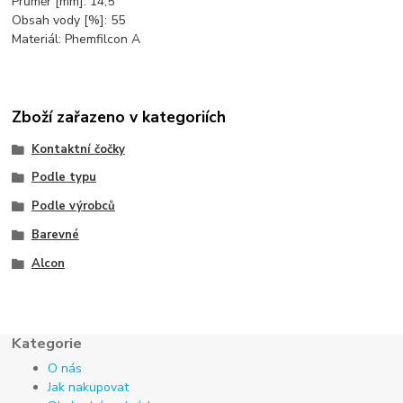
Průměr [mm]: 14,5
Obsah vody [%]: 55
Materiál: Phemfilcon A
Zboží zařazeno v kategoriích
Kontaktní čočky
Podle typu
Podle výrobců
Barevné
Alcon
Kategorie
O nás
Jak nakupovat