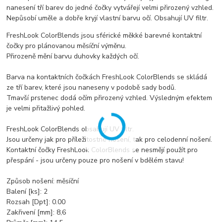
nanesení tří barev do jedné čočky vytvářejí velmi přirozený vzhled.
Nepůsobí uměle a dobře kryjí vlastní barvu očí. Obsahují UV filtr.
FreshLook ColorBlends jsou sférické měkké barevné kontaktní
čočky pro plánovanou měsíční výměnu.
Přirozeně mění barvu duhovky každých očí.
Barva na kontaktních čočkách FreshLook ColorBlends se skládá
ze tří barev, které jsou naneseny v podobě sady bodů.
Tmavší prstenec dodá očím přirozený vzhled. Výsledným efektem
je velmi přitažlivý pohled.
FreshLook ColorBlends obsahují UV filtr.
Jsou určeny jak pro příležitostné nošení, tak pro celodenní nošení.
Kontaktní čočky FreshLook ColorBlends se nesmějí použít pro
přespání - jsou určeny pouze pro nošení v bdělém stavu!
Způsob nošení: měsíční
Balení [ks]: 2
Rozsah [Dpt]: 0.00
Zakřivení [mm]: 8,6