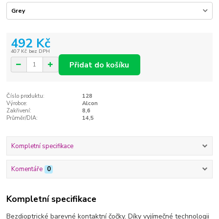
492 Kč
407 Kč
bez DPH
Přidat do košíku
Číslo produktu:
128
Výrobce:
Alcon
Zakřivení:
8,6
Průměr/DIA:
14,5
Kompletní specifikace
Komentáře
0
Kompletní specifikace
Bezdioptrické barevné kontaktní čočky. Díky vyjímečné technologii