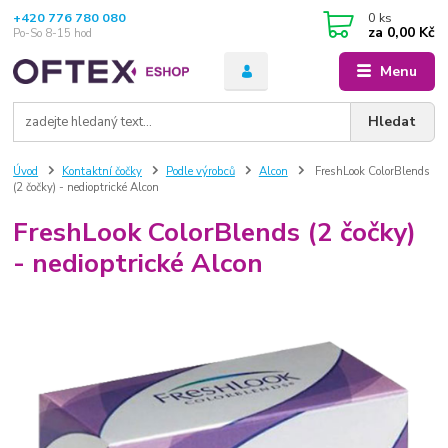
+420 776 780 080
0
ks
za
0,00 Kč
Po-So 8-15 hod
Menu
Hledat
Úvod
Kontaktní čočky
Podle výrobců
Alcon
FreshLook ColorBlends
(2 čočky) - nedioptrické Alcon
FreshLook ColorBlends (2 čočky)
- nedioptrické Alcon