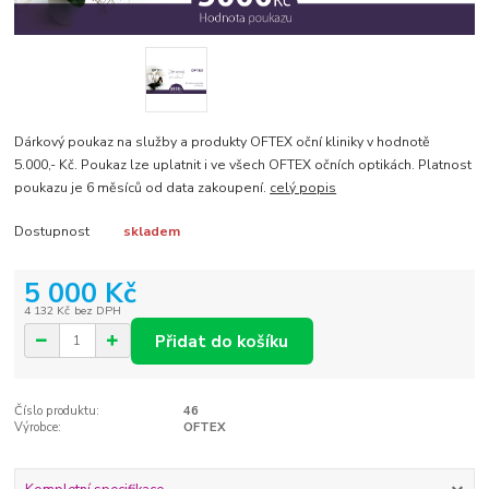
Dárkový poukaz na služby a produkty OFTEX oční kliniky v hodnotě
5.000,- Kč. Poukaz lze uplatnit i ve všech OFTEX očních optikách. Platnost
poukazu je 6 měsíců od data zakoupení.
celý popis
Dostupnost
skladem
5 000 Kč
4 132 Kč
bez DPH
Přidat do košíku
Číslo produktu:
46
Výrobce:
OFTEX