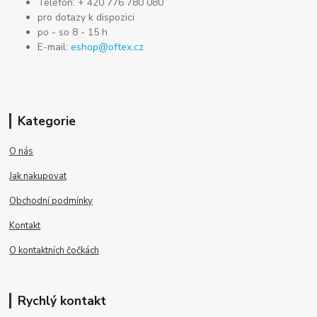
Telefon: + 420 776 780 080
pro dotazy k dispozici
po - so 8 - 15 h
E-mail:
eshop@oftex.cz
Kategorie
O nás
Jak nakupovat
Obchodní podmínky
Kontakt
O kontaktních čočkách
Rychlý kontakt