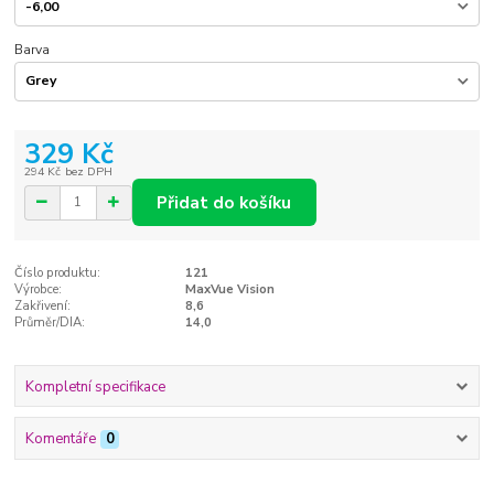
Barva
329 Kč
294 Kč
bez DPH
Přidat do košíku
Číslo produktu:
121
Výrobce:
MaxVue Vision
Zakřivení:
8,6
Průměr/DIA:
14,0
Kompletní specifikace
Komentáře
0