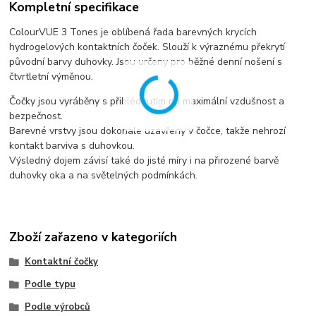
Kompletní specifikace
ColourVUE 3 Tones je oblíbená řada barevných krycích
hydrogelových kontaktních čoček. Slouží k výraznému překrytí
původní barvy duhovky. Jsou určeny pro běžné denní nošení s
čtvrtletní výměnou.
Čočky jsou vyráběny s přihlédnutím na maximální vzdušnost a
bezpečnost.
Barevné vrstvy jsou dokonale uzavřeny v čočce, takže nehrozí
kontakt barviva s duhovkou.
Výsledný dojem závisí také do jisté míry i na přirozené barvě
duhovky oka a na světelných podmínkách.
Zboží zařazeno v kategoriích
Kontaktní čočky
Podle typu
Podle výrobců