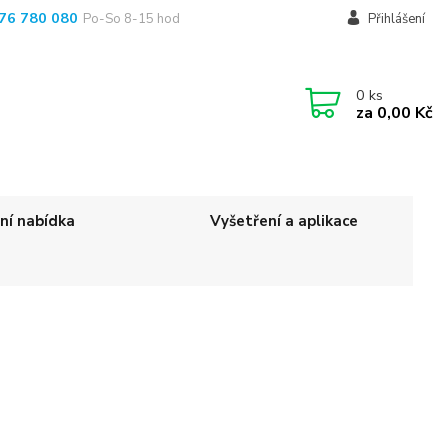
76 780 080
Po-So 8-15 hod
Přihlášení
0
ks
za
0,00 Kč
ní nabídka
Vyšetření a aplikace