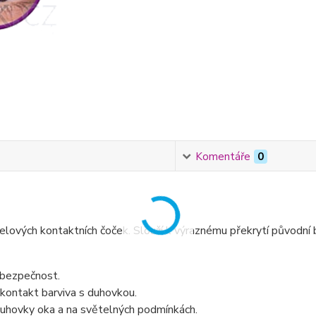
Komentáře
0
lových kontaktních čoček. Slouží k výraznému překrytí původní ba
 bezpečnost.
 kontakt barviva s duhovkou.
 duhovky oka a na světelných podmínkách.