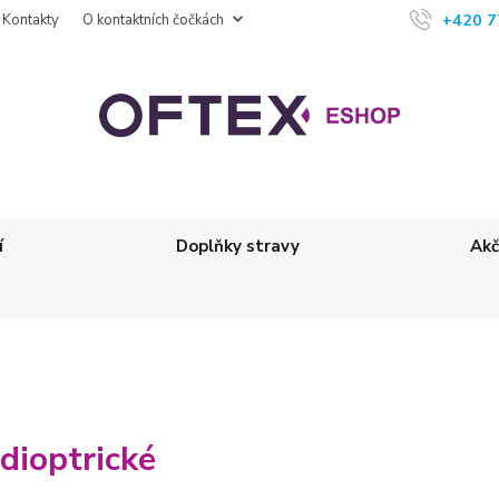
+420 7
Kontakty
O kontaktních čočkách
í
Doplňky stravy
Akč
dioptrické