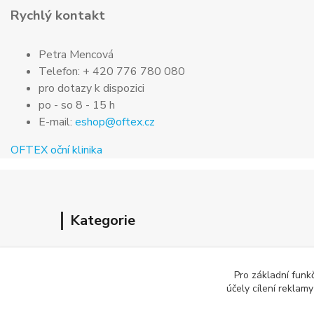
Rychlý kontakt
Petra Mencová
Telefon: + 420 776 780 080
pro dotazy k dispozici
po - so 8 - 15 h
E-mail:
eshop@oftex.cz
OFTEX oční klinika
Kategorie
O nás
Pro základní funk
Jak nakupovat
účely cílení reklam
Obchodní podmínky