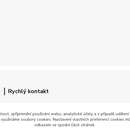
Rychlý kontakt
Petra Mencová
čnost, zpříjemnění používání webu, analytické účely a v případě udělení
+420 776 780 080
y využíváme soubory cookies. Nastavení vlastních preferencí cookies mů
Po-So 8-15 hod
odkazem ve spodní části stránek.