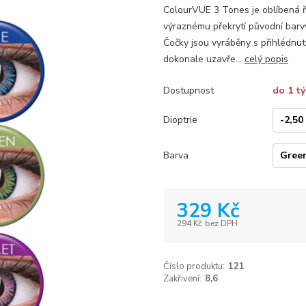
ColourVUE 3 Tones je oblíbená ř
výraznému překrytí původní barvy
Čočky jsou vyráběny s přihlédnu
dokonale uzavře...
celý popis
Dostupnost
do 1 t
Dioptrie
Barva
329 Kč
294 Kč
bez DPH
Číslo produktu:
121
Zakřivení:
8,6