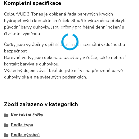
Kompletní specifikace
ColourVUE 3 Tones je oblíbená řada barevných krycích
hydrogelových kontaktních čoček. Slouží k výraznému překrytí
původní barvy duhovky. Jsou určeny pro běžné denní nošení s
čtvrtletní výměnou.
Čočky jsou vyráběny s přihlédnutím na maximální vzdušnost a
bezpečnost.
Barevné vrstvy jsou dokonale uzavřeny v čočce, takže nehrozí
kontakt barviva s duhovkou.
Výsledný dojem závisí také do jisté míry i na přirozené barvě
duhovky oka a na světelných podmínkách.
Zboží zařazeno v kategoriích
Kontaktní čočky
Podle typu
Podle výrobců