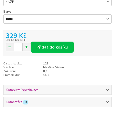
Barva
329 Kč
294 Kč
bez DPH
Přidat do košíku
Číslo produktu:
121
Výrobce:
MaxVue Vision
Zakřivení:
8,6
Průměr/DIA:
14,0
Kompletní specifikace
Komentáře
0