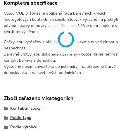
Kompletní specifikace
ColourVUE 3 Tones je oblíbená řada barevných krycích
hydrogelových kontaktních čoček. Slouží k výraznému překrytí
původní barvy duhovky. Jsou určeny pro běžné denní nošení s
čtvrtletní výměnou.
Čočky jsou vyráběny s přihlédnutím na maximální vzdušnost a
bezpečnost.
Barevné vrstvy jsou dokonale uzavřeny v čočce, takže nehrozí
kontakt barviva s duhovkou.
Výsledný dojem závisí také do jisté míry i na přirozené barvě
duhovky oka a na světelných podmínkách.
Zboží zařazeno v kategoriích
Kontaktní čočky
Podle typu
Podle výrobců