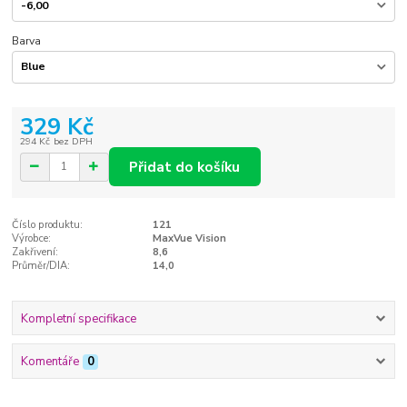
Barva
329 Kč
294 Kč
bez DPH
Přidat do košíku
Číslo produktu:
121
Výrobce:
MaxVue Vision
Zakřivení:
8,6
Průměr/DIA:
14,0
Kompletní specifikace
Komentáře
0