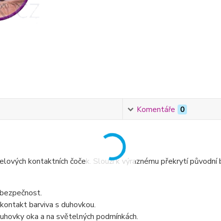
Komentáře
0
lových kontaktních čoček. Slouží k výraznému překrytí původní ba
 bezpečnost.
 kontakt barviva s duhovkou.
 duhovky oka a na světelných podmínkách.