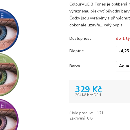
ColourVUE 3 Tones je oblíbená ř
výraznému překrytí původní barvy
Čočky jsou vyráběny s přihlédnu
dokonale uzavře...
celý popis
Dostupnost
do 1 t
Dioptrie
Barva
329 Kč
294 Kč
bez DPH
Číslo produktu:
121
Zakřivení:
8,6