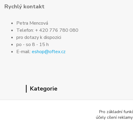
Rychlý kontakt
Petra Mencová
Telefon: + 420 776 780 080
pro dotazy k dispozici
po - so 8 - 15 h
E-mail:
eshop@oftex.cz
Kategorie
O nás
Pro základní funk
Jak nakupovat
účely cílení reklam
Obchodní podmínky