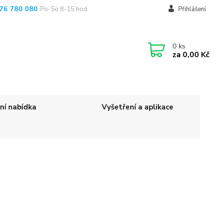
76 780 080
Po-So 8-15 hod
Přihlášení
0
ks
za
0,00 Kč
ní nabídka
Vyšetření a aplikace