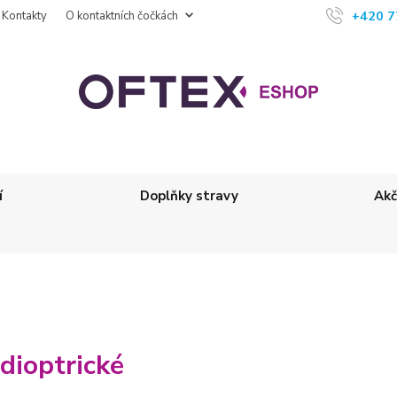
+420 7
Kontakty
O kontaktních čočkách
í
Doplňky stravy
Akč
dioptrické