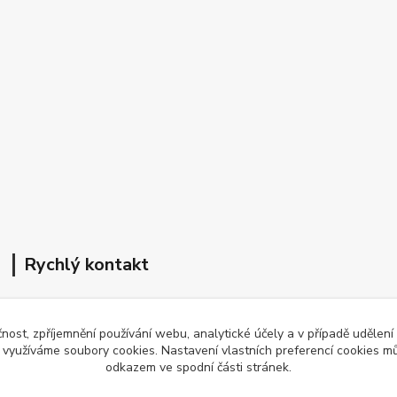
Rychlý kontakt
Petra Mencová
čnost, zpříjemnění používání webu, analytické účely a v případě udělení
+420 776 780 080
y využíváme soubory cookies. Nastavení vlastních preferencí cookies mů
Po-So 8-15 hod
odkazem ve spodní části stránek.