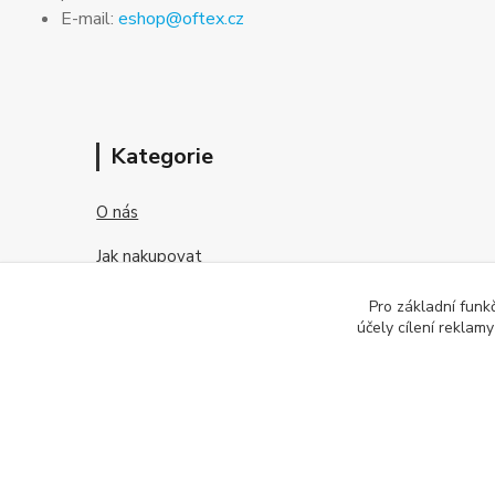
E-mail:
eshop@oftex.cz
Kategorie
O nás
Jak nakupovat
Obchodní podmínky
Pro základní funk
účely cílení reklam
Kontakt
O kontaktních čočkách