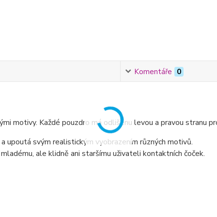
Komentáře
0
i motivy. Každé pouzdro má odlišenu levou a pravou stranu pro l
e a upoutá svým realistickým vyobrazením různých motivů.
mladému, ale klidně ani staršímu uživateli kontaktních čoček.