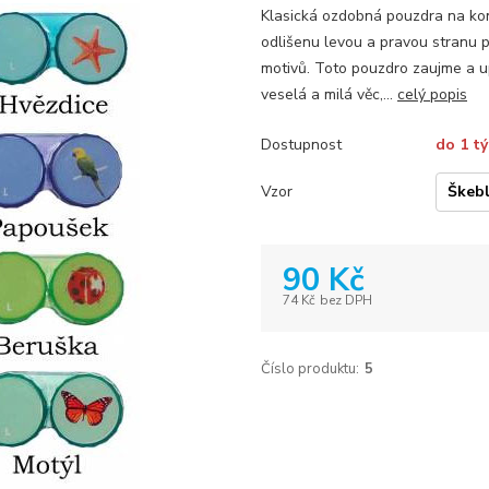
Klasická ozdobná pouzdra na kon
odlišenu levou a pravou stranu pr
motivů. Toto pouzdro zaujme a u
veselá a milá věc,...
celý popis
Dostupnost
do 1 t
Vzor
90 Kč
74 Kč
bez DPH
Číslo produktu:
5