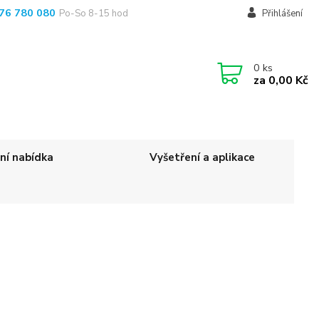
76 780 080
Po-So 8-15 hod
Přihlášení
0
ks
za
0,00 Kč
ní nabídka
Vyšetření a aplikace