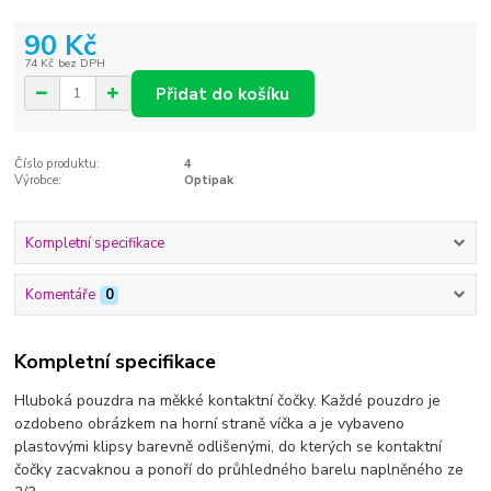
90 Kč
74 Kč
bez DPH
Přidat do košíku
Číslo produktu:
4
Výrobce:
Optipak
Kompletní specifikace
Komentáře
0
Kompletní specifikace
Hluboká pouzdra na měkké kontaktní čočky. Každé pouzdro je
ozdobeno obrázkem na horní straně víčka a je vybaveno
plastovými klipsy barevně odlišenými, do kterých se kontaktní
čočky zacvaknou a ponoří do průhledného barelu naplněného ze