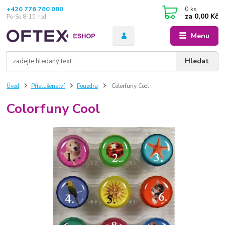
+420 776 780 080
0
ks
za
0,00 Kč
Po-So 8-15 hod
Menu
Hledat
Úvod
Příslušenství
Pouzdra
Colorfuny Cool
Colorfuny Cool