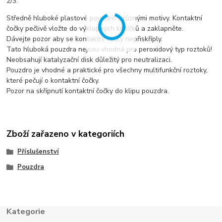
2/3.
Středně hluboké plastové pouzdro s různými motivy. Kontaktní
čočky pečlivě vložte do výklopných košíčků a zaklapněte.
Dávejte pozor aby se kontaktní čočky nepřiskříply.
Tato hluboká pouzdra nejsou vhodná pro peroxidový typ roztoků!
Neobsahují katalyzační disk důležitý pro neutralizaci.
Pouzdro je vhodné a praktické pro všechny multifunkční roztoky,
které pečují o kontaktní čočky.
Pozor na skřípnutí kontaktní čočky do klipu pouzdra.
Zboží zařazeno v kategoriích
Příslušenství
Pouzdra
Kategorie