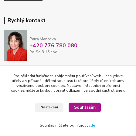
Rychlý kontakt
Petra Mencová
+420 776 780 080
Po-So 8-15 hod
eshop@oftex.cz
Pro základní funkčnost, zpříjemnění používání webu, analytické
účely a v případě udělení souhlasu také pro účely cílení reklamy
využíváme soubory cookies. Nastavení vlastních preferencí
cookies můžete kdykoli upravit odkazem ve spodní části stránek.
Souhlasím
Nastavení
Souhlas můžete odmítnout
zde
.
2026 © OFTEX oční klinika
Vytvořeno na
Eshop-rychle.cz