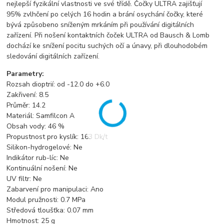
nejlepší fyzikální vlastnosti ve své třídě. Čočky ULTRA zajišťují
95% zvlhčení po celých 16 hodin a brání osychání čočky, které
bývá způsobeno sníženým mrkáním při používání digitálních
zařízení. Při nošení kontaktních čoček ULTRA od Bausch & Lomb
dochází ke snížení pocitu suchých očí a únavy, při dlouhodobém
sledování digitálních zařízení.
Parametry:
Rozsah dioptrií: od -12.0 do +6.0
Zakřivení: 8.5
Průměr: 14.2
Materiál: Samfilcon A
Obsah vody: 46 %
Propustnost pro kyslík: 163 Dk/t
Silikon-hydrogelové: Ne
Indikátor rub-líc: Ne
Kontinuální nošení: Ne
UV filtr: Ne
Zabarvení pro manipulaci: Ano
Modul pružnosti: 0.7 MPa
Středová tloušťka: 0.07 mm
Hmotnost: 25 g