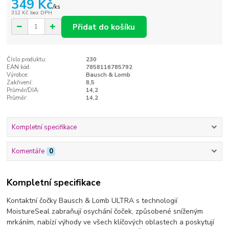
349 Kč
/
ks
312 Kč
bez DPH
Přidat do košíku
Číslo produktu:
230
EAN kód:
7858116785792
Výrobce:
Bausch & Lomb
Zakřivení:
8,5
Průměr/DIA:
14,2
Průměr:
14,2
Kompletní specifikace
Komentáře
0
Kompletní specifikace
Kontaktní čočky Bausch & Lomb ULTRA s technologií
MoistureSeal zabraňují osychání čoček, způsobené sníženým
mrkáním, nabízí výhody ve všech klíčových oblastech a poskytují