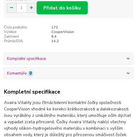
Přidat do košíku
Číslo produktu:
172
Výrobce:
CooperVision
Zakřivení:
8,4
Průměr/DIA:
14,2
Kompletní specifikace
Komentáře
0
Kompletní specifikace
Avaira Vitality jsou čtrnáctidenní kontaktní čočky společnosti
CooperVision vhodné ke korekci krátkozrakosti a dalekozrakosti.
Jsou vyráběny z unikátního materiálu, který umožňuje očím dýchat
a vypadat zcela přirozeně. Čočky Avaira Vitality nabízí všechny
výhody silikon-hydrogelového materiálu v kombinaci s vyšším
obsahem vody, který je důležitý pro přirozenou smáčivost čoček.