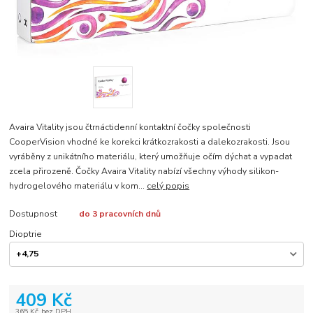
Avaira Vitality jsou čtrnáctidenní kontaktní čočky společnosti
CooperVision vhodné ke korekci krátkozrakosti a dalekozrakosti. Jsou
vyráběny z unikátního materiálu, který umožňuje očím dýchat a vypadat
zcela přirozeně. Čočky Avaira Vitality nabízí všechny výhody silikon-
hydrogelového materiálu v kom...
celý popis
Dostupnost
do 3 pracovních dnů
Dioptrie
409 Kč
365 Kč
bez DPH