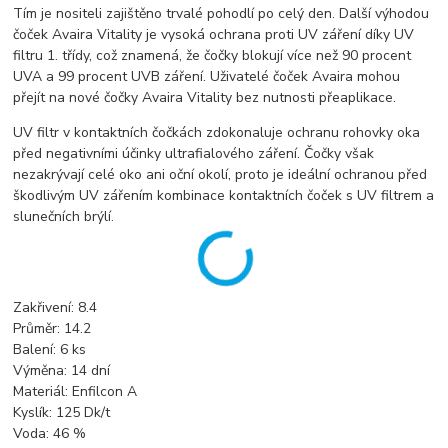
Tím je nositeli zajištěno trvalé pohodlí po celý den. Další výhodou
čoček Avaira Vitality je vysoká ochrana proti UV záření díky UV
filtru 1. třídy, což znamená, že čočky blokují více než 90 procent
UVA a 99 procent UVB záření. Uživatelé čoček Avaira mohou
přejít na nové čočky Avaira Vitality bez nutnosti přeaplikace.
UV filtr v kontaktních čočkách zdokonaluje ochranu rohovky oka
před negativními účinky ultrafialového záření. Čočky však
nezakrývají celé oko ani oční okolí, proto je ideální ochranou před
škodlivým UV zářením kombinace kontaktních čoček s UV filtrem a
slunečních brýlí.
Zakřivení: 8.4
Průměr: 14.2
Balení: 6 ks
Výměna: 14 dní
Materiál: Enfilcon A
Kyslík: 125 Dk/t
Voda: 46 %