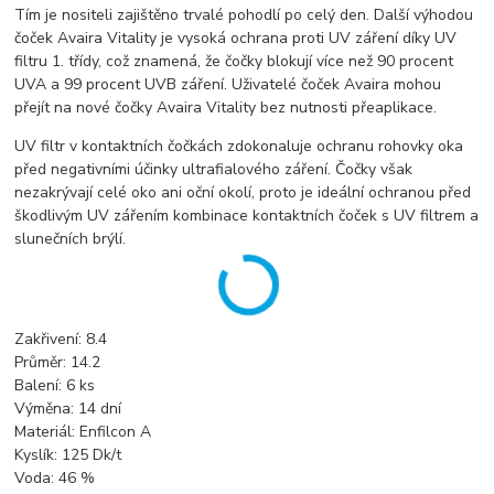
Tím je nositeli zajištěno trvalé pohodlí po celý den. Další výhodou
čoček Avaira Vitality je vysoká ochrana proti UV záření díky UV
filtru 1. třídy, což znamená, že čočky blokují více než 90 procent
UVA a 99 procent UVB záření. Uživatelé čoček Avaira mohou
přejít na nové čočky Avaira Vitality bez nutnosti přeaplikace.
UV filtr v kontaktních čočkách zdokonaluje ochranu rohovky oka
před negativními účinky ultrafialového záření. Čočky však
nezakrývají celé oko ani oční okolí, proto je ideální ochranou před
škodlivým UV zářením kombinace kontaktních čoček s UV filtrem a
slunečních brýlí.
Zakřivení: 8.4
Průměr: 14.2
Balení: 6 ks
Výměna: 14 dní
Materiál: Enfilcon A
Kyslík: 125 Dk/t
Voda: 46 %