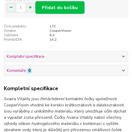
Přidat do košíku
Číslo produktu:
172
Výrobce:
CooperVision
Zakřivení:
8,4
Průměr/DIA:
14,2
Kompletní specifikace
Komentáře
0
Kompletní specifikace
Avaira Vitality jsou čtrnáctidenní kontaktní čočky společnosti
CooperVision vhodné ke korekci krátkozrakosti a dalekozrakosti.
Jsou vyráběny z unikátního materiálu, který umožňuje očím dýchat
a vypadat zcela přirozeně. Čočky Avaira Vitality nabízí všechny
výhody silikon-hydrogelového materiálu v kombinaci s vyšším
obsahem vody, který je důležitý pro přirozenou smáčivost čoček.