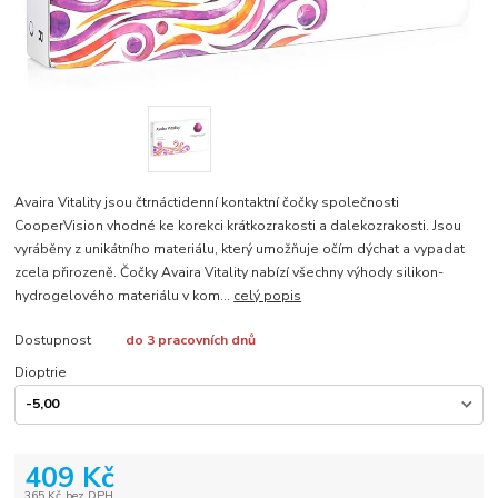
Avaira Vitality jsou čtrnáctidenní kontaktní čočky společnosti
CooperVision vhodné ke korekci krátkozrakosti a dalekozrakosti. Jsou
vyráběny z unikátního materiálu, který umožňuje očím dýchat a vypadat
zcela přirozeně. Čočky Avaira Vitality nabízí všechny výhody silikon-
hydrogelového materiálu v kom...
celý popis
Dostupnost
do 3 pracovních dnů
Dioptrie
409 Kč
365 Kč
bez DPH