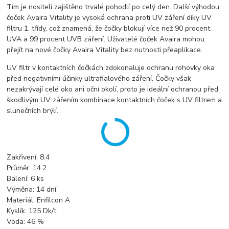
Tím je nositeli zajištěno trvalé pohodlí po celý den. Další výhodou
čoček Avaira Vitality je vysoká ochrana proti UV záření díky UV
filtru 1. třídy, což znamená, že čočky blokují více než 90 procent
UVA a 99 procent UVB záření. Uživatelé čoček Avaira mohou
přejít na nové čočky Avaira Vitality bez nutnosti přeaplikace.
UV filtr v kontaktních čočkách zdokonaluje ochranu rohovky oka
před negativními účinky ultrafialového záření. Čočky však
nezakrývají celé oko ani oční okolí, proto je ideální ochranou před
škodlivým UV zářením kombinace kontaktních čoček s UV filtrem a
slunečních brýlí.
Zakřivení: 8.4
Průměr: 14.2
Balení: 6 ks
Výměna: 14 dní
Materiál: Enfilcon A
Kyslík: 125 Dk/t
Voda: 46 %