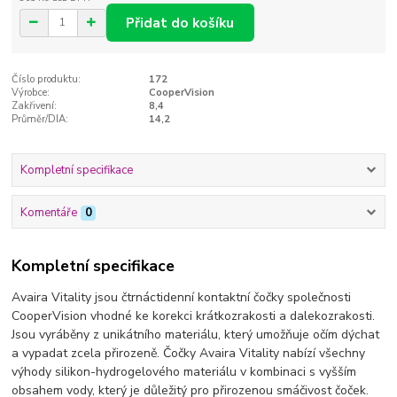
Přidat do košíku
Číslo produktu:
172
Výrobce:
CooperVision
Zakřivení:
8,4
Průměr/DIA:
14,2
Kompletní specifikace
Komentáře
0
Kompletní specifikace
Avaira Vitality jsou čtrnáctidenní kontaktní čočky společnosti
CooperVision vhodné ke korekci krátkozrakosti a dalekozrakosti.
Jsou vyráběny z unikátního materiálu, který umožňuje očím dýchat
a vypadat zcela přirozeně. Čočky Avaira Vitality nabízí všechny
výhody silikon-hydrogelového materiálu v kombinaci s vyšším
obsahem vody, který je důležitý pro přirozenou smáčivost čoček.