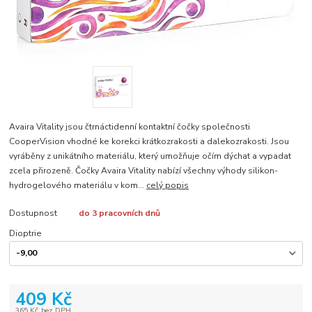
Avaira Vitality jsou čtrnáctidenní kontaktní čočky společnosti
CooperVision vhodné ke korekci krátkozrakosti a dalekozrakosti. Jsou
vyráběny z unikátního materiálu, který umožňuje očím dýchat a vypadat
zcela přirozeně. Čočky Avaira Vitality nabízí všechny výhody silikon-
hydrogelového materiálu v kom...
celý popis
Dostupnost
do 3 pracovních dnů
Dioptrie
409 Kč
365 Kč
bez DPH