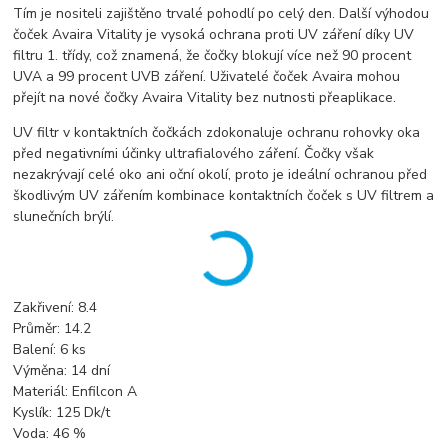
Tím je nositeli zajištěno trvalé pohodlí po celý den. Další výhodou
čoček Avaira Vitality je vysoká ochrana proti UV záření díky UV
filtru 1. třídy, což znamená, že čočky blokují více než 90 procent
UVA a 99 procent UVB záření. Uživatelé čoček Avaira mohou
přejít na nové čočky Avaira Vitality bez nutnosti přeaplikace.
UV filtr v kontaktních čočkách zdokonaluje ochranu rohovky oka
před negativními účinky ultrafialového záření. Čočky však
nezakrývají celé oko ani oční okolí, proto je ideální ochranou před
škodlivým UV zářením kombinace kontaktních čoček s UV filtrem a
slunečních brýlí.
Zakřivení: 8.4
Průměr: 14.2
Balení: 6 ks
Výměna: 14 dní
Materiál: Enfilcon A
Kyslík: 125 Dk/t
Voda: 46 %