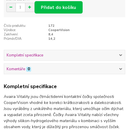
Přidat do košíku
Číslo produktu:
172
Výrobce:
CooperVision
Zakřivení:
8,4
Průměr/DIA:
14,2
Kompletní specifikace
Komentáře
0
Kompletní specifikace
Avaira Vitality jsou čtrnáctidenní kontaktní čočky společnosti
CooperVision vhodné ke korekci krátkozrakosti a dalekozrakosti.
Jsou vyráběny z unikátního materiálu, který umožňuje očím dýchat
a vypadat zcela přirozeně. Čočky Avaira Vitality nabízí všechny
výhody silikon-hydrogelového materiálu v kombinaci s vyšším
obsahem vody, který je důležitý pro přirozenou smáčivost čoček.