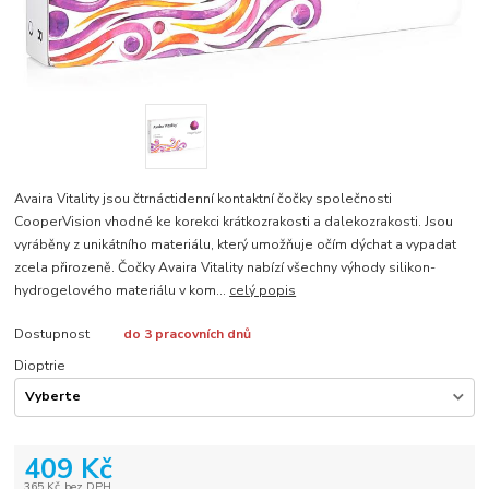
Avaira Vitality jsou čtrnáctidenní kontaktní čočky společnosti
CooperVision vhodné ke korekci krátkozrakosti a dalekozrakosti. Jsou
vyráběny z unikátního materiálu, který umožňuje očím dýchat a vypadat
zcela přirozeně. Čočky Avaira Vitality nabízí všechny výhody silikon-
hydrogelového materiálu v kom...
celý popis
Dostupnost
do 3 pracovních dnů
Dioptrie
409 Kč
365 Kč
bez DPH