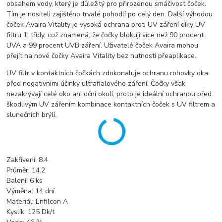
obsahem vody, který je důležitý pro přirozenou smáčivost čoček.
Tím je nositeli zajištěno trvalé pohodlí po celý den. Další výhodou
čoček Avaira Vitality je vysoká ochrana proti UV záření díky UV
filtru 1. třídy, což znamená, že čočky blokují více než 90 procent
UVA a 99 procent UVB záření. Uživatelé čoček Avaira mohou
přejít na nové čočky Avaira Vitality bez nutnosti přeaplikace.
UV filtr v kontaktních čočkách zdokonaluje ochranu rohovky oka
před negativními účinky ultrafialového záření. Čočky však
nezakrývají celé oko ani oční okolí, proto je ideální ochranou před
škodlivým UV zářením kombinace kontaktních čoček s UV filtrem a
slunečních brýlí.
Zakřivení: 8.4
Průměr: 14.2
Balení: 6 ks
Výměna: 14 dní
Materiál: Enfilcon A
Kyslík: 125 Dk/t