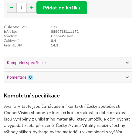
Přidat do košíku
Číslo produktu:
172
EAN kód:
8890718111172
Výrobce:
CooperVision
Zakřivení:
8,4
Průměr/DIA:
14,2
Kompletní specifikace
Komentáře
0
Kompletní specifikace
Avaira Vitality jsou čtrnáctidenní kontaktní čočky společnosti
CooperVision vhodné ke korekci krátkozrakosti a dalekozrakosti.
Jsou vyráběny z unikátního materiálu, který umožňuje očím dýchat
a vypadat zcela přirozeně. Čočky Avaira Vitality nabízí všechny
výhody silikon-hydrogelového materiálu v kombinaci s vyšším