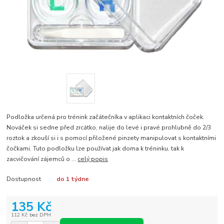
Podložka určená pro trénink začátečníka v aplikaci kontaktních čoček.
Nováček si sedne před zrcátko, nalije do levé i pravé prohlubně do 2/3
roztok a zkouší si i s pomocí přiložené pinzety manipulovat s kontaktními
čočkami. Tuto podložku lze používat jak doma k tréninku, tak k
zacvičování zájemců o ...
celý popis
Dostupnost
do 1 týdne
135 Kč
112 Kč
bez DPH