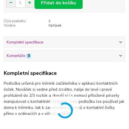
Přidat do košíku
Číslo produktu:
2
Výrobce:
Optipak
Kompletní specifikace
Komentáře
0
Kompletní specifikace
Podložka určená pro trénink začátečníka v aplikaci kontaktních
čoček. Nováček si sedne před zrcátko, nalije do levé i pravé
prohlubně do 2/3 roztok a zkouší si i s pomocí přiložené pinzety
manipulovat s kontaktními čočkami. Tuto podložku lze používat jak
doma k tréninku, tak k zacvičování zájemců o kontaktní čočky
přímo v ordinacích a v očních optikách.