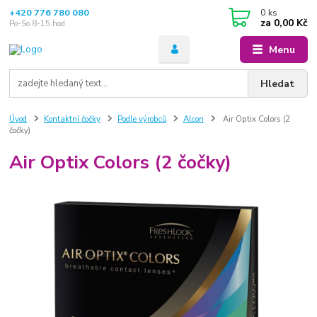
+420 776 780 080
0
ks
za
0,00 Kč
Po-So 8-15 hod
Menu
Hledat
Úvod
Kontaktní čočky
Podle výrobců
Alcon
Air Optix Colors (2
čočky)
Air Optix Colors (2 čočky)