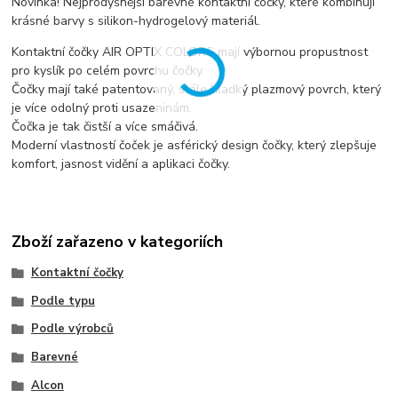
Novinka! Nejprodyšnější barevné kontaktní čočky, které kombinují
krásné barvy s silikon-hydrogelový materiál.
Kontaktní čočky AIR OPTIX COLORS mají výbornou propustnost
pro kyslík po celém povrchu čočky.
Čočky mají také patentovaný, stále hladký plazmový povrch, který
je více odolný proti usazeninám.
Čočka je tak čistší a více smáčivá.
Moderní vlastností čoček je asférický design čočky, který zlepšuje
komfort, jasnost vidění a aplikaci čočky.
Zboží zařazeno v kategoriích
Kontaktní čočky
Podle typu
Podle výrobců
Barevné
Alcon