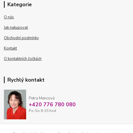
Kategorie
O nás
Jak nakupovat
Obchodní podmínky
Kontakt
O kontaktních čočkách
Rychlý kontakt
Petra Mencová
+420 776 780 080
Po-So 8-15 hod
eshop@oftex.cz