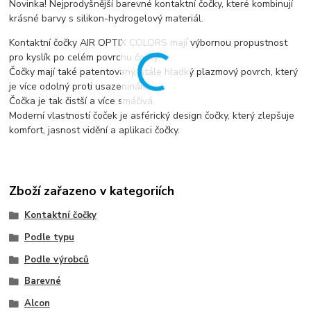
Novinka! Nejprodyšnější barevné kontaktní čočky, které kombinují
krásné barvy s silikon-hydrogelový materiál.
Kontaktní čočky AIR OPTIX COLORS mají výbornou propustnost
pro kyslík po celém povrchu čočky.
Čočky mají také patentovaný, stále hladký plazmový povrch, který
je více odolný proti usazeninám.
Čočka je tak čistší a více smáčivá.
Moderní vlastností čoček je asférický design čočky, který zlepšuje
komfort, jasnost vidění a aplikaci čočky.
Zboží zařazeno v kategoriích
Kontaktní čočky
Podle typu
Podle výrobců
Barevné
Alcon