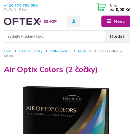
+420 776 780 080
0
ks
za
0,00 Kč
Po-So 8-15 hod
Menu
Hledat
Úvod
Kontaktní čočky
Podle výrobců
Alcon
Air Optix Colors (2
čočky)
Air Optix Colors (2 čočky)